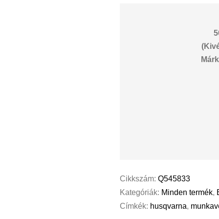
5
(Kiv
Márk
Cikkszám:
Q545833
Kategóriák:
Minden termék
,
Címkék:
husqvarna
,
munkav