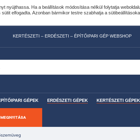
nyt nyújthassa. Ha a beállítások módosítása nélkül folytatja weboldal
idis expressz online áruhitel 0 % THM-el 10 hóna
ütit elfogadta. Azonban bármikor testre szabhatja a sütibeállításoka
láncfűrészhez ajándékba adunk egy fűrészlánco
KERTÉSZETI – ERDÉSZETI – ÉPÍTŐIPARI GÉP WEBSHOP
ÉPÍTŐIPARI GÉPEK
ERDÉSZETI GÉPEK
KERTÉSZETI GÉPEK
 MEGNYITÁSA
őszemüveg