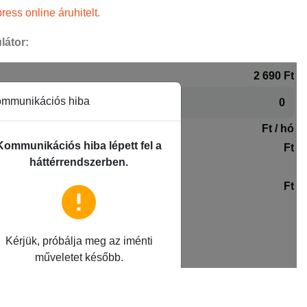
ress online áruhitelt
.
látor: