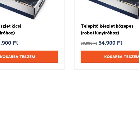
szlet kicsi
Telepítő készlet közepes
íróhoz)
(robotfűnyíróhoz)
2.900
Ft
54.900
Ft
60.990
Ft
KOSÁRBA TESZEM
KOSÁRBA TESZE