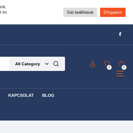
unk
pra!
t és
Süti beállítások
Elfogadom
t!
Részletek ide kattintva!
All Category
0
0
KAPCSOLAT
BLOG