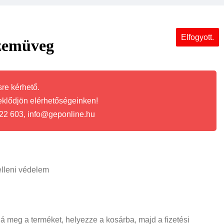
Elfogyott.
zemüveg
re kérhető.
eklődjön elérhetőségeinken!
22 603, info@geponline.hu
elleni védelem
ná meg a terméket, helyezze a kosárba, majd a fizetési