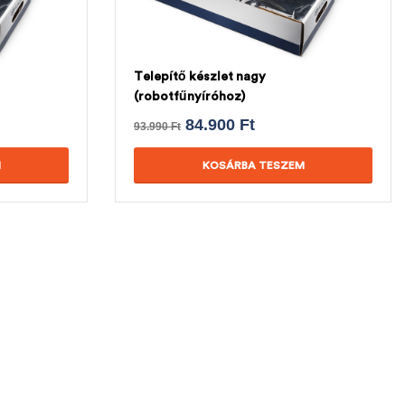
Telepítő készlet nagy
(robotfűnyíróhoz)
84.900
Ft
93.990
Ft
M
KOSÁRBA TESZEM