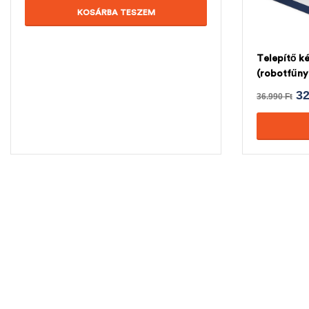
KOSÁRBA TESZEM
Telepítő ké
(robotfűny
3
36.990
Ft