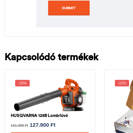
Kapcsolódó termékek
-10%
-11%
HUSQVARNA 125B Lombfúvó
127.900
Ft
141.490
Ft