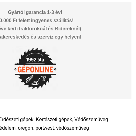
Gyártói garancia 1-3 év!
0.000 Ft felett ingyenes szállítás!
éve kerti traktoroknál és Ridereknél)
akereskedés és szerviz egy helyen!
Erdészeti gépek
,
Kertészeti gépek
,
Védőszemüveg
édelem
,
oregon
,
portwest
,
védőszemüveg