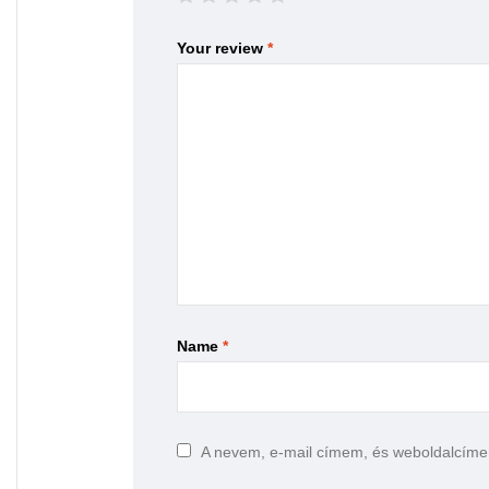
Your review
*
Name
*
A nevem, e-mail címem, és weboldalcím