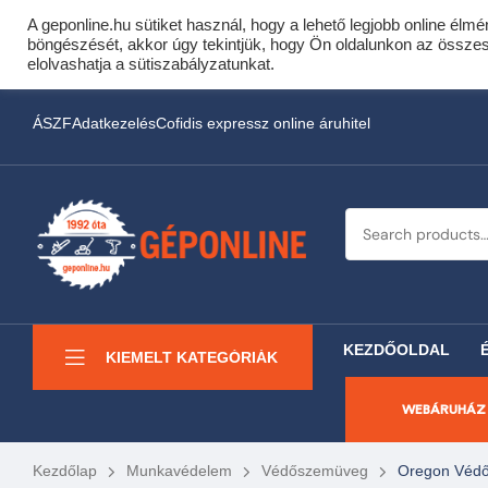
A geponline.hu sütiket használ, hogy a lehető legjobb online élmé
Cof
böngészését, akkor úgy tekintjük, hogy Ön oldalunkon az összes s
Most minden akciós HQ 
elolvashatja a sütiszabályzatunkat.
ÁSZF
Adatkezelés
Cofidis expressz online áruhitel
KEZDŐOLDAL
KIEMELT KATEGÓRIÁK
WEBÁRUHÁZ
Kezdőlap
Munkavédelem
Védőszemüveg
Oregon Véd