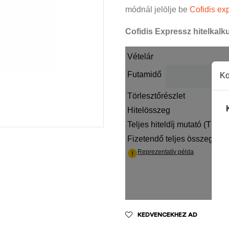
módnál jelölje be
Cofidis exp
Cofidis Expressz hitelkalku
KEDVENCEKHEZ AD