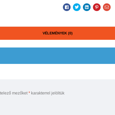
Facebook
Twitter
Linkedin
Pinterest
Ema
VÉLEMÉNYEK (0)
ötelező mezőket
*
karakterrel jelöltük