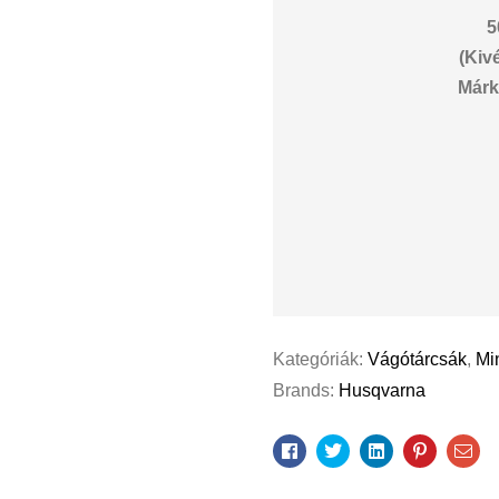
5
(Kiv
Márk
Kategóriák:
Vágótárcsák
,
Mi
Brands:
Husqvarna
Facebook
Twitter
Linkedin
Pinterest
Ema