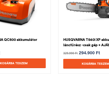
A QC500 akkumulátor
HUSQVARNA T540i XP akku
láncfűrész -csak gép + AJ
HUSQVARNA LÁNC
t
294.900
Ft
329.990
Ft
KOSÁRBA TESZEM
KOSÁRBA TESZE