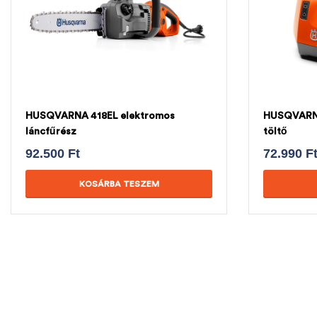
HUSQVARNA 418EL elektromos
HUSQVARN
láncfűrész
töltő
92.500
Ft
72.990
F
KOSÁRBA TESZEM