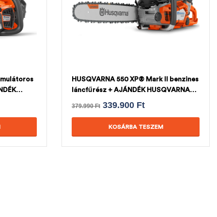
mulátoros
HUSQVARNA 550 XP® Mark II benzines
ÁNDÉK
láncfűrész + AJÁNDÉK HUSQVARNA
LÁNC
339.900
Ft
379.990
Ft
M
KOSÁRBA TESZEM