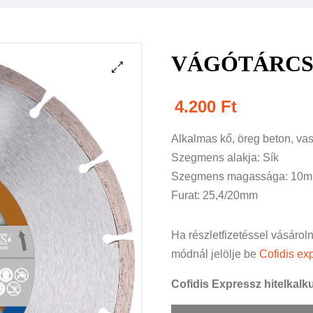
VÁGÓTÁRCSA 
4.200
Ft
Alkalmas kő, öreg beton, vas
Szegmens alakja: Sík
Szegmens magassága: 10
Furat: 25,4/20mm
Ha részletfizetéssel vásárol
módnál jelölje be
Cofidis exp
Cofidis Expressz hitelkalku