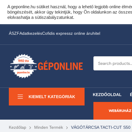
A geponline.hu sütiket használ, hogy a lehető legjobb online élmé
Cof
böngészését, akkor úgy tekintjük, hogy Ön oldalunkon az összes s
Most minden akciós HQ 
elolvashatja a sütiszabályzatunkat.
ÁSZF
Adatkezelés
Cofidis expressz online áruhitel
KEZDŐOLDAL
KIEMELT KATEGÓRIÁK
WEBÁRUHÁZ
Kezdőlap
Minden Termék
VÁGÓTÁRCSA TACTI-CUT S50 1