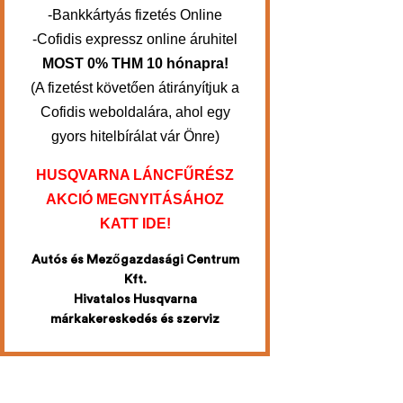
-Bankkártyás fizetés Online
-Cofidis expressz online áruhitel
MOST 0% THM 10 hónapra!
(A fizetést követően átirányítjuk a
Cofidis weboldalára, ahol egy
gyors hitelbírálat vár Önre)
HUSQVARNA LÁNCFŰRÉSZ
AKCIÓ MEGNYITÁSÁHOZ
KATT IDE!
Autós és Mezőgazdasági Centrum
Kft.
Hivatalos Husqvarna
márkakereskedés és szerviz