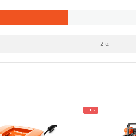
2 kg
-11%