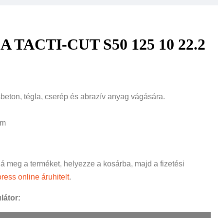
TACTI-CUT S50 125 10 22.2
beton, tégla, cserép és abrazív anyag vágására.
mm
ná meg a terméket, helyezze a kosárba, majd a fizetési
ress online áruhitelt
.
látor: