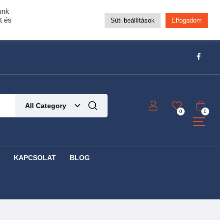
unk
pra!
t és
Süti beállítások
Elfogadom
t!
Részletek ide kattintva!
All Category
0
0
KAPCSOLAT
BLOG