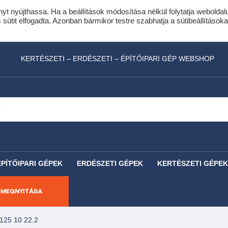
nyt nyújthassa. Ha a beállítások módosítása nélkül folytatja weboldal
idis expressz online áruhitel 0 % THM-el 10 hóna
ütit elfogadta. Azonban bármikor testre szabhatja a sütibeállításoka
láncfűrészhez ajándékba adunk egy fűrészlánco
KERTÉSZETI – ERDÉSZETI – ÉPÍTŐIPARI GÉP WEBSHOP
ÉPÍTŐIPARI GÉPEK
ERDÉSZETI GÉPEK
KERTÉSZETI GÉPEK
 MEGNYITÁSA
25 10 22.2