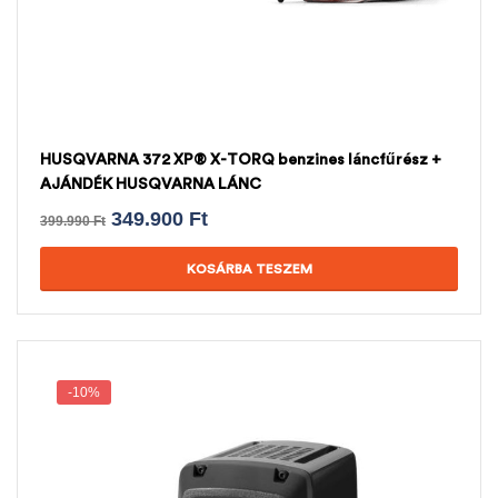
HUSQVARNA 372 XP® X-TORQ benzines láncfűrész +
AJÁNDÉK HUSQVARNA LÁNC
349.900
Ft
399.990
Ft
KOSÁRBA TESZEM
-10%