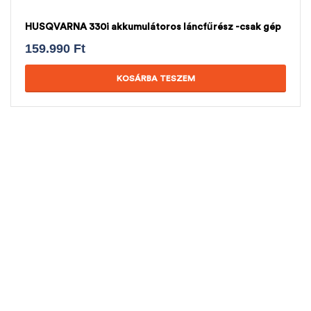
HUSQVARNA 330i akkumulátoros láncfűrész -csak gép
159.990
Ft
KOSÁRBA TESZEM