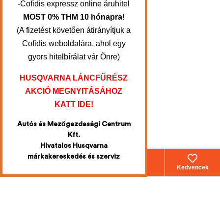
-Cofidis expressz online áruhitel
MOST 0% THM 10 hónapra!
(A fizetést követően átirányítjuk a
Cofidis weboldalára, ahol egy
gyors hitelbírálat vár Önre)
HUSQVARNA LÁNCFŰRÉSZ
AKCIÓ MEGNYITÁSÁHOZ
KATT IDE!
Autós és Mezőgazdasági Centrum
Kft.
Hivatalos Husqvarna
márkakereskedés és szerviz
Webáruház
Fiókom
Kosár
Kedvencek