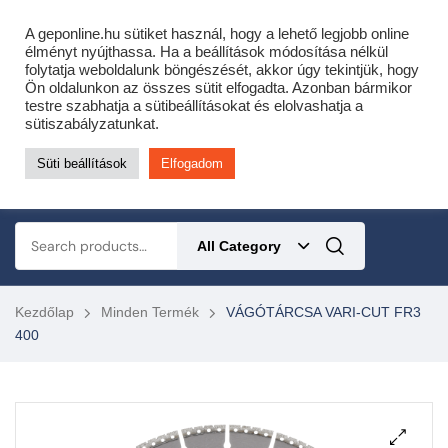
Cofidis expressz online áruhitel 0 % THM-el 10 hónapra!
A geponline.hu sütiket használ, hogy a lehető legjobb online
Most minden akciós HQ láncfűrészhez ajándékba adunk egy fűrészláncot!
élményt nyújthassa. Ha a beállítások módosítása nélkül
folytatja weboldalunk böngészését, akkor úgy tekintjük, hogy
Részletek ide kattintva!
Ön oldalunkon az összes sütit elfogadta. Azonban bármikor
testre szabhatja a sütibeállításokat és elolvashatja a
KERTÉSZETI – ERDÉSZETI – ÉPÍTŐIPARI GÉP WEBSHOP
sütiszabályzatunkat.
Süti beállítások
Elfogadom
0
All Category
Kezdőlap
Minden Termék
VÁGÓTÁRCSA VARI-CUT FR3
400