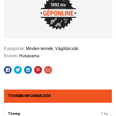
Kategóriák:
Minden termék
,
Vágótárcsák
Brands:
Husqvarna
Facebook
Twitter
Linkedin
Pinterest
Email
TOVÁBBI INFORMÁCIÓK
Tömeg
2 kg