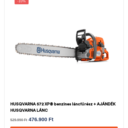
-10%
HUSQVARNA 572 XP® benzines láncfűrész + AJÁNDÉK
HUSQVARNA LÁNC
476.900
Ft
529.990
Ft