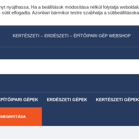
nyt nyújthassa. Ha a beállítások módosítása nélkül folytatja weboldal
idis expressz online áruhitel 0 % THM-el 10 hóna
ütit elfogadta. Azonban bármikor testre szabhatja a sütibeállításoka
láncfűrészhez ajándékba adunk egy fűrészlánco
KERTÉSZETI – ERDÉSZETI – ÉPÍTŐIPARI GÉP WEBSHOP
ÉPÍTŐIPARI GÉPEK
ERDÉSZETI GÉPEK
KERTÉSZETI GÉPEK
 MEGNYITÁSA