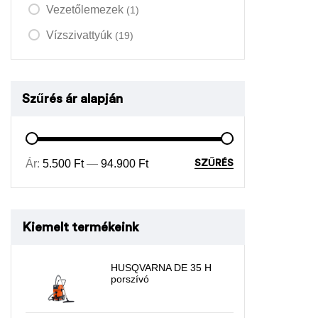
Vezetőlemezek
(1)
Vízszivattyúk
(19)
Szűrés ár alapján
Ár:
5.500 Ft
—
94.900 Ft
SZŰRÉS
Kiemelt termékeink
HUSQVARNA DE 35 H
porszívó