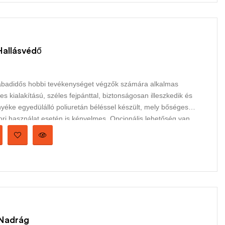
allásvédő
abadidős hobbi tevékenységet végzők számára alkalmas
 kialakítású, széles fejpánttal, biztonságosan illeszkedik és
nyéke egyedülálló poliuretán béléssel készült, mely bőséges
kori használat esetén is kényelmes. Opcionális lehetőség van
 Nadrág