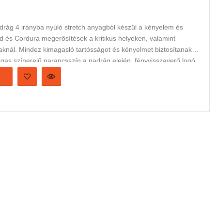
rág 4 irányba nyúló stretch anyagból készül a kényelem és
 és Cordura megerősítések a kritikus helyeken, valamint
baknál. Mindez kimagasló tartósságot és kényelmet biztosítanak a
s színerejű narancsszín a nadrág elején, fényvisszaverő logó,
 hátsó résznél biztosítják a jobb láthatóságot a homályban és
, egy farzsebbel, egy oldalzsebbel a bal lábon, továbbá egy
ott térdek a nagyobb kényelmesebb és lazább mozgásért.