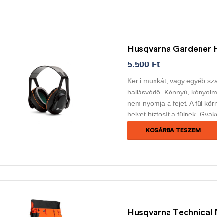
Husqvarna Gardener H
5.500
Ft
Kerti munkát, vagy egyéb sz
hallásvédő. Könnyű, kényelmes
nem nyomja a fejet. A fül kör
helyet biztosít a fülnek. Gya
arcvédő hozzászerelésére is.
KOSÁRBA TESZEM
Husqvarna Technical