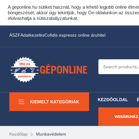
A geponline.hu sütiket használ, hogy a lehető legjobb online élmé
Cof
böngészését, akkor úgy tekintjük, hogy Ön oldalunkon az összes s
Most minden akciós HQ 
elolvashatja a sütiszabályzatunkat.
ÁSZF
Adatkezelés
Cofidis expressz online áruhitel
KEZDŐOLDAL
KIEMELT KATEGÓRIÁK
WEBÁRUHÁZ
Kezdőlap
Munkavédelem