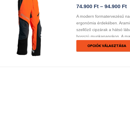
74.900
Ft
–
94.900
Ft
A modern formatervezésű nad
ergonómia érdekében. Aramid
szellőző cipzárak a hátsó lá
hosszú munkanapokon. A maga
és fényvisszaverő szalagok a
OPCIÓK VÁLASZTÁSA
sötétben is. Két első zsebbel
vonalzózsebbel. Előre hajlít