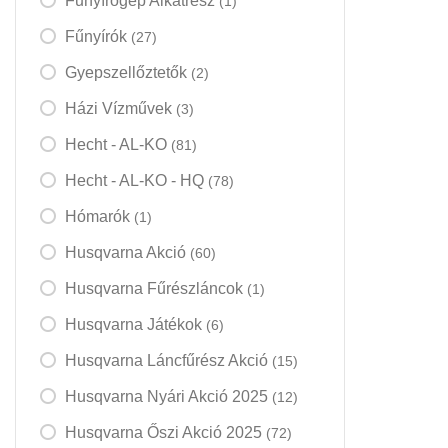
Fűnyírógép Alkatrész
(1)
Fűnyírók
(27)
Gyepszellőztetők
(2)
Házi Vízművek
(3)
Hecht - AL-KO
(81)
Hecht - AL-KO - HQ
(78)
Hómarók
(1)
Husqvarna Akció
(60)
Husqvarna Fűrészláncok
(1)
Husqvarna Játékok
(6)
Husqvarna Láncfűrész Akció
(15)
Husqvarna Nyári Akció 2025
(12)
Husqvarna Őszi Akció 2025
(72)