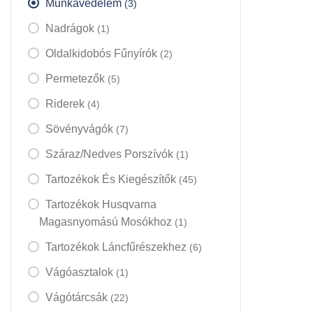
Munkavédelem
(3)
Nadrágok
(1)
Oldalkidobós Fűnyírók
(2)
Permetezők
(5)
Riderek
(4)
Sövényvágók
(7)
Száraz/nedves Porszívók
(1)
Tartozékok És Kiegészítők
(45)
Tartozékok Husqvarna
Magasnyomású Mosókhoz
(1)
Tartozékok Láncfűrészekhez
(6)
Vágóasztalok
(1)
Vágótárcsák
(22)