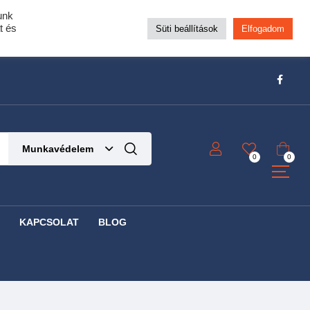
unk
pra!
t és
Süti beállítások
Elfogadom
t!
Részletek ide kattintva!
Munkavédelem
0
0
KAPCSOLAT
BLOG