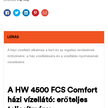
Facebook
Twitter
Linkedin
Pinterest
Email
LEÍRÁS
A házi vízellátó alkalmas a kert és az ingatlan területének
öntözésére, a ház vízellátására és a vízellátás nyomásának
növelésére.
A HW 4500 FCS Comfort
házi vízellátó: erőteljes