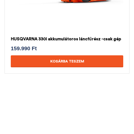
HUSQVARNA 330i akkumulátoros láncfűrész -csak gép
159.990
Ft
KOSÁRBA TESZEM