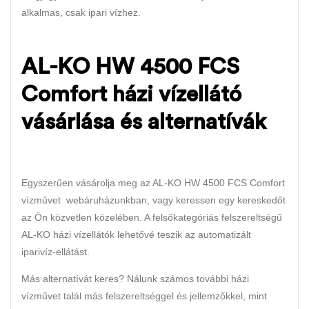
alkalmas, csak ipari vízhez.
AL-KO HW 4500 FCS
Comfort házi vízellátó
vásárlása és alternatívák
Egyszerűen vásárolja meg az AL-KO HW 4500 FCS Comfort
vízművet webáruházunkban, vagy keressen egy kereskedőt
az Ön közvetlen közelében. A felsőkategóriás felszereltségű
AL-KO házi vízellátók lehetővé teszik az automatizált
iparivíz-ellátást.
Más alternatívát keres? Nálunk számos további házi
vízművet talál más felszereltséggel és jellemzőkkel, mint