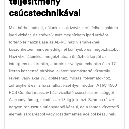
teljesítmény
csúcstechnikával
Mint bárhol másutt, nálunk is sok ivóvíz kerül felhasználásra
ipari vízként. Az esővíz/kútvíz megbízható ipari vízként
történő felhasználása az AL-KO házi vízműveknek
köszönhetően minden eddiginél könnyebb és megbízhatóbb.
Házi vízellátóinkkal megbízhatóan öntözheti kertjét az
intelligens elektronika, a tartós szivattyúmechanika és a 17
literes közbenső tárolóval ellátott nyomástartó víztartály
révén, vagy akár WC öblítéshez, mosási folyamatokhoz,
zuhanyként és is használhat vizet ilyen módon. A HW 4500
FCS Comfort masszív házi vízellátó csúcsfelszereltséggel.
Alacsony tömeg, mindössze 18 kg jellemzi. Számos része
nagyon robusztus műanyagból készül, de a fontos vízvezető
elemek sárgarézből vagy rozsdamentes acélból készülnek.