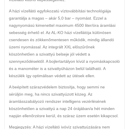
A házi vízellátó egyfokozatú víztovábbítási technológiája
garantálja a magas – akár 5,0 bar – nyomást. Ezzel a
nagynyomású kimenettel maximum 4500 liter/óra áramlási
sebesség érhető el. Az AL-KO házi vízellátója különösen
csendesen és zökkenőmentesen működik, mindig állandó
üzemi nyomással. Az integrált XXL előszűrőnek
köszönhetően a szivattyú belseje jól védett a
szennyeződésektől. A bojlertartályon kívül a nyomáskapcsoló
és a manométer is a szivattyúházon belül található. A
készülék így optimálisan védett az ütések ellen.
A beépített szárazvédelem biztosítja, hogy semmi ne
sérüljön meg, ha nincs szivattyúzott közeg. Az
áramlásszabályozó rendszer intelligens vezérlésének
köszönhetően a szivattyú a nap 24 órájában/a hét minden
napján ellenőrzésre kerül, és száraz üzem esetén kikapcsol.
Megjegyzés: A házi vízellátó ivóvíz szivattyúzására nem