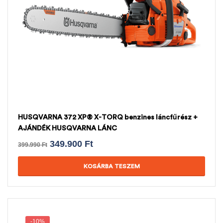
HUSQVARNA 372 XP® X-TORQ benzines láncfűrész +
AJÁNDÉK HUSQVARNA LÁNC
349.900
Ft
399.990
Ft
KOSÁRBA TESZEM
-10%