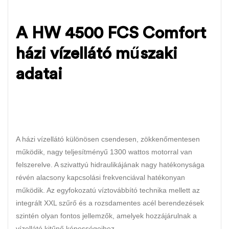
A HW 4500 FCS Comfort
házi vízellátó műszaki
adatai
A házi vízellátó különösen csendesen, zökkenőmentesen
működik, nagy teljesítményű 1300 wattos motorral van
felszerelve. A szivattyú hidraulikájának nagy hatékonysága
révén alacsony kapcsolási frekvenciával hatékonyan
működik. Az egyfokozatú víztovábbító technika mellett az
integrált XXL szűrő és a rozsdamentes acél berendezések
szintén olyan fontos jellemzők, amelyek hozzájárulnak a
vízellátó kitűnő képességeihez.