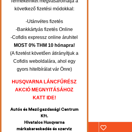
Termékeinket megvásárolhatja a
következő fizetési módokkal:
-Utánvétes fizetés
-Bankkártyás fizetés Online
-Cofidis expressz online áruhitel
MOST 0% THM 10 hónapra!
(A fizetést követően átirányítjuk a
Cofidis weboldalára, ahol egy
gyors hitelbírálat vár Önre)
HUSQVARNA LÁNCFŰRÉSZ
AKCIÓ MEGNYITÁSÁHOZ
KATT IDE!
Autós és Mezőgazdasági Centrum
Kft.
Hivatalos Husqvarna
márkakereskedés és szerviz