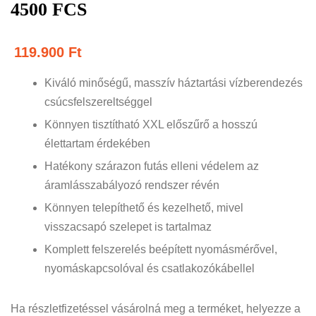
4500 FCS
119.900
Ft
Kiváló minőségű, masszív háztartási vízberendezés
csúcsfelszereltséggel
Könnyen tisztítható XXL előszűrő a hosszú
élettartam érdekében
Hatékony szárazon futás elleni védelem az
áramlásszabályozó rendszer révén
Könnyen telepíthető és kezelhető, mivel
visszacsapó szelepet is tartalmaz
Komplett felszerelés beépített nyomásmérővel,
nyomáskapcsolóval és csatlakozókábellel
Ha részletfizetéssel vásárolná meg a terméket, helyezze a