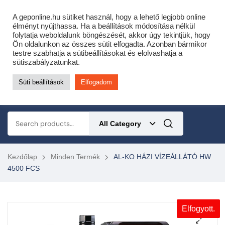
Cofidis expressz online áruhitel 0 % THM-el 10 hónapra!
A geponline.hu sütiket használ, hogy a lehető legjobb online
Most minden akciós HQ láncfűrészhez ajándékba adunk egy fűrészláncot!
élményt nyújthassa. Ha a beállítások módosítása nélkül
folytatja weboldalunk böngészését, akkor úgy tekintjük, hogy
Részletek ide kattintva!
Ön oldalunkon az összes sütit elfogadta. Azonban bármikor
testre szabhatja a sütibeállításokat és elolvashatja a
KERTÉSZETI – ERDÉSZETI – ÉPÍTŐIPARI GÉP WEBSHOP
sütiszabályzatunkat.
Süti beállítások
Elfogadom
0
All Category
Kezdőlap
Minden Termék
AL-KO HÁZI VÍZEÁLLÁTÓ HW
4500 FCS
Elfogyott.