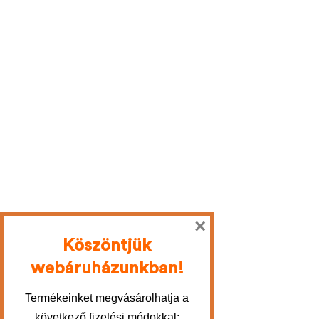
×
Köszöntjük
webáruházunkban!
Termékeinket megvásárolhatja a
következő fizetési módokkal: