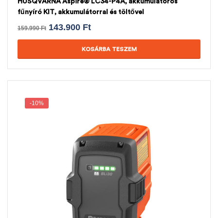
HUSQVARNA Aspire® LC34-P4A, akkumulátoros
fűnyíró KIT, akkumulátorral és töltővel
143.900
Ft
159.990
Ft
KOSÁRBA TESZEM
-10%