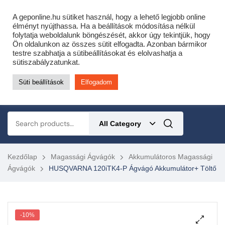
Cofidis expressz online áruhitel 0 % THM-el 10 hónapra!
A geponline.hu sütiket használ, hogy a lehető legjobb online
Most minden akciós HQ láncfűrészhez ajándékba adunk egy fűrészláncot!
élményt nyújthassa. Ha a beállítások módosítása nélkül
folytatja weboldalunk böngészését, akkor úgy tekintjük, hogy
Részletek ide kattintva!
Ön oldalunkon az összes sütit elfogadta. Azonban bármikor
testre szabhatja a sütibeállításokat és elolvashatja a
KERTÉSZETI – ERDÉSZETI – ÉPÍTŐIPARI GÉP WEBSHOP
sütiszabályzatunkat.
Süti beállítások
Elfogadom
0
All Category
Kezdőlap
Magassági Ágvágók
Akkumulátoros Magassági
Ágvágók
HUSQVARNA 120iTK4-P Ágvágó Akkumulátor+ Töltő
-10%