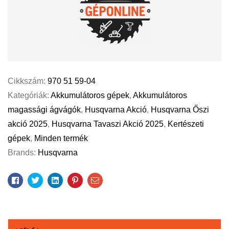
Cikkszám:
970 51 59-04
Kategóriák:
Akkumulátoros gépek
,
Akkumulátoros
magassági ágvágók
,
Husqvarna Akció
,
Husqvarna Őszi
akció 2025
,
Husqvarna Tavaszi Akció 2025
,
Kertészeti
gépek
,
Minden termék
Brands:
Husqvarna
Facebook
Twitter
Linkedin
Pinterest
Email