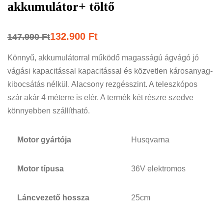
akkumulátor+ töltő
132.900
Ft
147.990
Ft
Könnyű, akkumulátorral működő magasságú ágvágó jó
vágási kapacitással kapacitással és közvetlen károsanyag-
kibocsátás nélkül. Alacsony rezgésszint. A teleszkópos
szár akár 4 méterre is elér. A termék két részre szedve
könnyebben szállítható.
Motor gyártója
Husqvarna
Motor típusa
36V elektromos
Láncvezető hossza
25cm