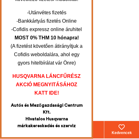
-Utánvétes fizetés
-Bankkártyás fizetés Online
-Cofidis expressz online áruhitel
MOST 0% THM 10 hónapra!
(A fizetést követően átirányítjuk a
Cofidis weboldalára, ahol egy
gyors hitelbírálat vár Önre)
HUSQVARNA LÁNCFŰRÉSZ
AKCIÓ MEGNYITÁSÁHOZ
KATT IDE!
Autós és Mezőgazdasági Centrum
Kft.
Hivatalos Husqvarna
márkakereskedés és szerviz
Webáruház
Fiókom
Kosár
Kedvencek