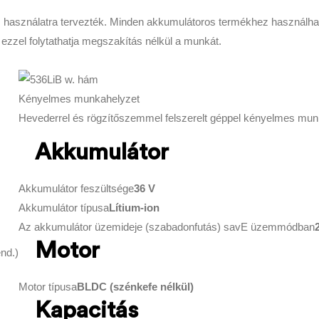
lis használatra tervezték. Minden akkumulátoros termékhez használha
zzel folytathatja megszakítás nélkül a munkát.
Kényelmes munkahelyzet
Hevederrel és rögzítőszemmel felszerelt géppel kényelmes mun
Akkumulátor
Akkumulátor feszültsége
36 V
Akkumulátor típusa
Lítium-ion
Az akkumulátor üzemideje (szabadonfutás) savE üzemmódban
Motor
nd.)
Motor típusa
BLDC (szénkefe nélkül)
Kapacitás