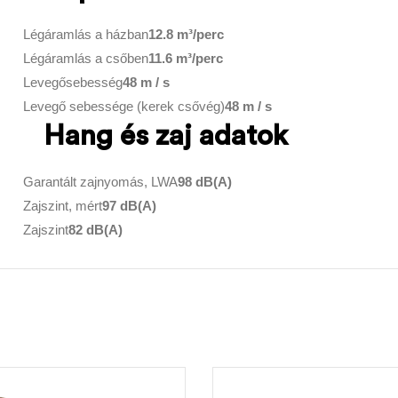
Légáramlás a házban
12.8 m³/perc
Légáramlás a csőben
11.6 m³/perc
Levegősebesség
48 m / s
Levegő sebessége (kerek csővég)
48 m / s
Hang és zaj adatok
Garantált zajnyomás, LWA
98 dB(A)
Zajszint, mért
97 dB(A)
Zajszint
82 dB(A)