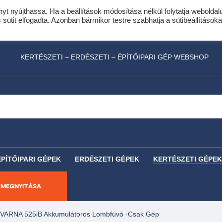
nyt nyújthassa. Ha a beállítások módosítása nélkül folytatja weboldal
idis expressz online áruhitel 0 % THM-el 10 hóna
ütit elfogadta. Azonban bármikor testre szabhatja a sütibeállításoka
láncfűrészhez ajándékba adunk egy fűrészlánco
KERTÉSZETI – ERDÉSZETI – ÉPÍTŐIPARI GÉP WEBSHOP
ÉPÍTŐIPARI GÉPEK
ERDÉSZETI GÉPEK
KERTÉSZETI GÉPEK
 MEGNYITÁSA
ARNA 525iB Akkumulátoros Lombfúvó -csak Gép