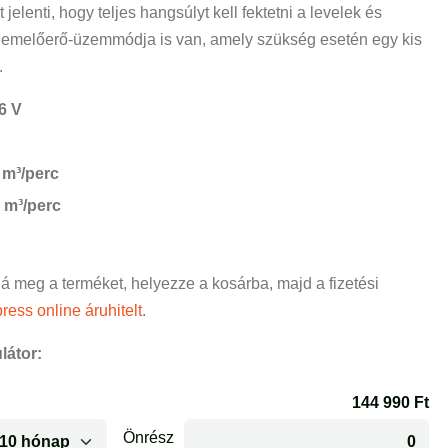
jelenti, hogy teljes hangsúlyt kell fektetni a levelek és
k emelőerő-üzemmódja is van, amely szükség esetén egy kis
.
6 V
 m³/perc
 m³/perc
ná meg a terméket, helyezze a kosárba, majd a fizetési
ress online áruhitelt
.
látor: