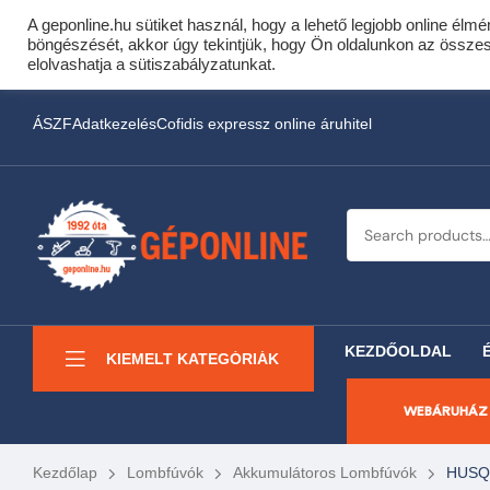
A geponline.hu sütiket használ, hogy a lehető legjobb online élmé
Cof
böngészését, akkor úgy tekintjük, hogy Ön oldalunkon az összes s
Most minden akciós HQ 
elolvashatja a sütiszabályzatunkat.
ÁSZF
Adatkezelés
Cofidis expressz online áruhitel
KEZDŐOLDAL
KIEMELT KATEGÓRIÁK
WEBÁRUHÁZ
Kezdőlap
Lombfúvók
Akkumulátoros Lombfúvók
HUSQV