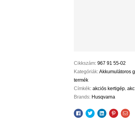
Cikkszám:
967 91 55-02
Kategóriák:
Akkumulátoros 
termék
Címkék:
akciós kertigép
,
akc
Brands:
Husqvarna
Facebook
Twitter
Linkedin
Pinterest
Ema