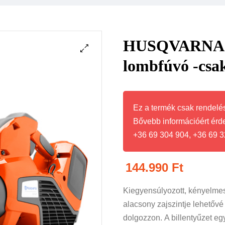
HUSQVARNA 5
lombfúvó -csa
Ez a termék csak rendelés
Bővebb információért érd
+36 69 304 904, +36 69 3
144.990
Ft
Kiegyensúlyozott, kényelmes
alacsony zajszintje lehetővé 
dolgozzon. A billentyűzet eg