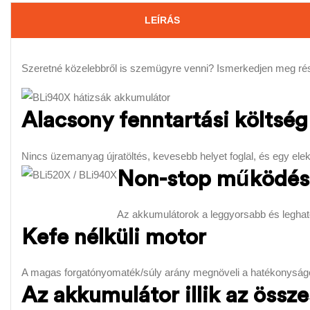
LEÍRÁS
Szeretné közelebbről is szemügyre venni? Ismerkedjen meg részl
Alacsony fenntartási költség
Nincs üzemanyag újratöltés, kevesebb helyet foglal, és egy ele
Non-stop működésre
Az akkumulátorok a leggyorsabb és legha
Kefe nélküli motor
A magas forgatónyomaték/súly arány megnöveli a hatékonyságot
Az akkumulátor illik az öss