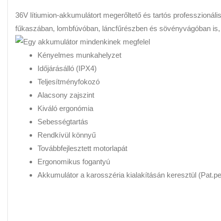
36V lítiumion-akkumulátort megerőltető és tartós professzioná
fűkaszában, lombfúvóban, láncfűrészben és sövényvágóban is, e
Kényelmes munkahelyzet
Időjárásálló (IPX4)
Teljesítményfokozó
Alacsony zajszint
Kiváló ergonómia
Sebességtartás
Rendkívül könnyű
Továbbfejlesztett motorlapát
Ergonomikus fogantyú
Akkumulátor a karosszéria kialakításán keresztül (Pat.pe