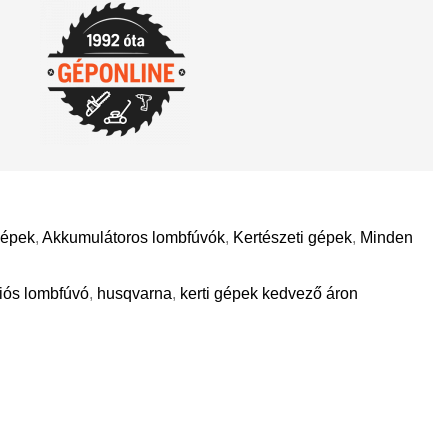
gépek
,
Akkumulátoros lombfúvók
,
Kertészeti gépek
,
Minden
iós lombfúvó
,
husqvarna
,
kerti gépek kedvező áron
il