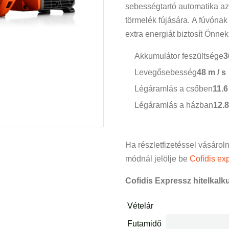
sebességtartó automatika azt 
törmelék fújására. A fúvóna
extra energiát biztosít Önnek
Akkumulátor feszültsége
3
Levegősebesség
48 m / s
Légáramlás a csőben
11.6
Légáramlás a házban
12.8
Ha részletfizetéssel vásárol
módnál jelölje be
Cofidis exp
Cofidis Expressz hitelkalku