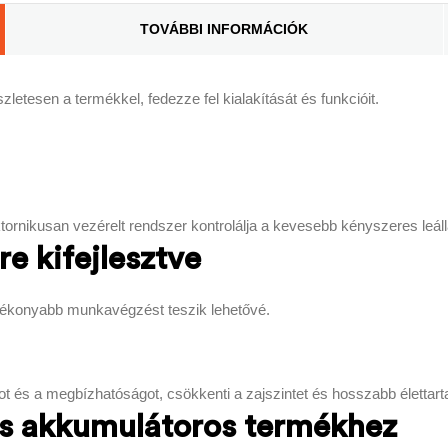
TOVÁBBI INFORMÁCIÓK
etesen a termékkel, fedezze fel kialakítását és funkcióit.
ktornikusan vezérelt rendszer kontrolálja a kevesebb kényszeres leál
 kifejlesztve
tékonyabb munkavégzést teszik lehetővé.
 és a megbízhatóságot, csökkenti a zajszintet és hosszabb életta
zes akkumulátoros termékhez