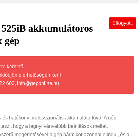
Elfogyott.
25iB akkumulátoros
k gép
re kérhető.
eklődjön elérhetőségeinken!
22 603, info@geponline.hu
 és hatékony professzionális akkumulátorfúvó. A gép
teszi, hogy a legnyilvánvalóbb beállítások mellett
yszerű megérintésével a gép bármikor azonnal elindul, és a