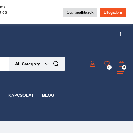
unk
pra!
t és
Süti beállítások
Elfogadom
t!
Részletek ide kattintva!
All Category
0
0
KAPCSOLAT
BLOG