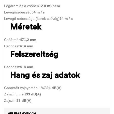
Légáramlás a csőben
12.8 m³/perc
Levegősebesség
54 m / s
Levegő sebessége (kerek csővég)
54 m / s
Méretek
Csőátmérő
71,2 mm
Csőhossz
414 mm
Felszereltség
Csőhossz
414 mm
Hang és zaj adatok
Garantált zajnyomás, LWA
94 dB(A)
Zajszint, mért
93 dB(A)
Zajszint
73 dB(A)
VÉLEMÉNYEK (0)