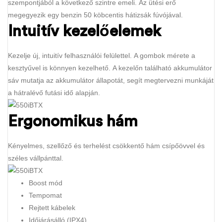
szempontjából a következő szintre emeli. Az ütési erő
megegyezik egy benzin 50 köbcentis hátizsák fúvójával.
Intuitív kezelőelemek
Kezelje új, intuitív felhasználói felülettel. A gombok mérete a
kesztyűvel is könnyen kezelhető. A kezelőn található akkumulátor
sáv mutatja az akkumulátor állapotát, segít megtervezni munkáját
a hátralévő futási idő alapján.
Ergonomikus hám
Kényelmes, szellőző és terhelést csökkentő hám csípőövvel és
széles vállpánttal.
Boost mód
Tempomat
Rejtett kábelek
Időjárásálló (IPX4)