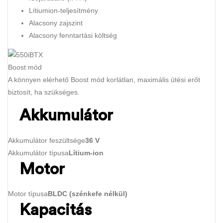
Lítiumion-teljesítmény
Alacsony zajszint
Alacsony fenntartási költség
Boost mód
A könnyen elérhető Boost mód korlátlan, maximális ütési erőt
biztosít, ha szükséges.
Akkumulátor
Akkumulátor feszültsége
36 V
Akkumulátor típusa
Lítium-ion
Motor
Motor típusa
BLDC (szénkefe nélkül)
Kapacitás