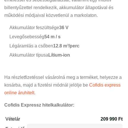
billentyűzettel rendelkezik, akkumulátor állapotával és
működési módjaival közvetlenül a markolaton.
Akkumulátor feszültsége
36 V
Levegősebesség
54 m / s
Légáramlás a csőben
12.8 m³/perc
Akkumulátor típusa
Lítium-ion
Ha részletfizetéssel vásárolná meg a terméket, helyezze a
kosárba, majd a fizetési módnál jelölje be
Cofidis express
online áruhitelt
.
Cofidis Expressz hitelkalkulátor: