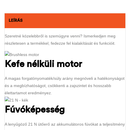
LEÍRÁS
Szeretné közelebbről is szemügyre venni? Ismerkedjen meg
részletesen a termékkel, fedezze fel kialakítását és funkcióit.
Kefe nélküli motor
A magas forgatónyomaték/súly arány megnöveli a hatékonyságot
és a megbízhatóságot, csökkenti a zajszintet és hosszabb
élettartamot eredményez.
Fúvóképesség
A lenyűgöző 21 N ütőerő az akkumulátoros fúvókat a teljesítmény