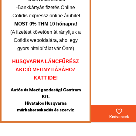
-Bankkártyás fizetés Online
-Cofidis expressz online áruhitel
MOST 0% THM 10 hónapra!
(A fizetést követően átirányítjuk a
Cofidis weboldalára, ahol egy
gyors hitelbírálat vár Önre)
HUSQVARNA LÁNCFŰRÉSZ
AKCIÓ MEGNYITÁSÁHOZ
KATT IDE!
Autós és Mezőgazdasági Centrum
Kft.
Hivatalos Husqvarna
márkakereskedés és szerviz
Webáruház
Fiókom
Kosár
Kedvencek