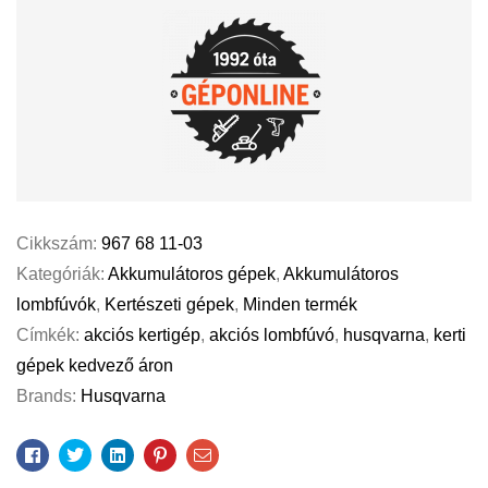
Cikkszám:
967 68 11-03
Kategóriák:
Akkumulátoros gépek
,
Akkumulátoros
lombfúvók
,
Kertészeti gépek
,
Minden termék
Címkék:
akciós kertigép
,
akciós lombfúvó
,
husqvarna
,
kerti
gépek kedvező áron
Brands:
Husqvarna
Facebook
Twitter
Linkedin
Pinterest
Email