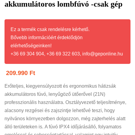
akkumulátoros lombfúvó -csak gép
Ez a termék csak rendelésre kérhető.
Bővebb információért érdeklődjön
elérhetőségeinken!
+36 69 304 904, +36 69 322 603, info@geponline.hu
209.990
Ft
Erőteljes, kiegyensúlyozott és ergonomikus hátizsák
akkumulátoros fúvó, lenyűgöző ütőerővel (21N)
professzionális használatra. Osztályvezető teljesítménye,
alacsony rezgései és zajszintje lehetővé teszi, hogy
nyilvános környezetben dolgozzon, még zajterhelés alatt
álló területeken is. A fúvó IPX4 időjárásálló, folyamatos
emeléssel és sebességtartással, valamint egy intuitív