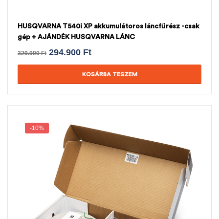
HUSQVARNA T540i XP akkumulátoros láncfűrész -csak
gép + AJÁNDÉK HUSQVARNA LÁNC
294.900
Ft
329.990
Ft
KOSÁRBA TESZEM
-10%