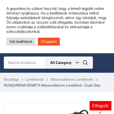
Cofidis expressz online áruhitel 0 % THM-el 10 hónapra!
A geponline.hu sütiket használ, hogy a lehető legjobb online
Most minden akciós HQ láncfűrészhez ajándékba adunk egy fűrészláncot!
élményt nyújthassa. Ha a beállítások módosítása nélkül
folytatja weboldalunk böngészését, akkor úgy tekintjük, hogy
Részletek ide kattintva!
Ön oldalunkon az összes sütit elfogadta. Azonban bármikor
testre szabhatja a sütibeállításokat és elolvashatja a
KERTÉSZETI – ERDÉSZETI – ÉPÍTŐIPARI GÉP WEBSHOP
sütiszabályzatunkat.
Süti beállítások
Elfogadom
0
All Category
Kezdőlap
Lombfúvók
Akkumulátoros Lombfúvók
HUSQVARNA 550iBTX Akkumulátoros Lombfúvó -csak Gép
Elfogyott.