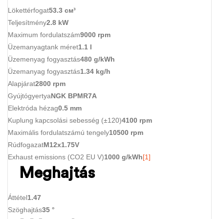
Lökettérfogat
53.3 см³
Teljesítmény
2.8 kW
Maximum fordulatszám
9000 rpm
Üzemanyagtank méret
1.1 l
Üzemenyag fogyasztás
480 g/kWh
Üzemanyag fogyasztás
1.34 kg/h
Alapjárat
2800 rpm
Gyújtógyertya
NGK BPMR7A
Elektróda hézag
0.5 mm
Kuplung kapcsolási sebesség (±120)
4100 rpm
Maximális fordulatszámú tengely
10500 rpm
Rúdfogazat
M12x1.75V
Exhaust emissions (CO2 EU V)
1000 g/kWh
[1]
Meghajtás
Áttétel
1.47
Szöghajtás
35 °