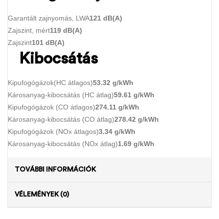
Garantált zajnyomás, LWA
121 dB(A)
Zajszint, mért
119 dB(A)
Zajszint
101 dB(A)
Kibocsátás
Kipufogógázok(HC átlagos)
53.32 g/kWh
Károsanyag-kibocsátás (HC átlag)
59.61 g/kWh
Kipufogógázok (CO átlagos)
274.11 g/kWh
Károsanyag-kibocsátás (CO átlag)
278.42 g/kWh
Kipufogógázok (NOx átlagos)
3.34 g/kWh
Károsanyag-kibocsátás (NOx átlag)
1.69 g/kWh
TOVÁBBI INFORMÁCIÓK
VÉLEMÉNYEK (0)