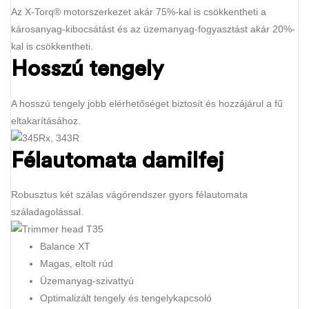
Az X-Torq® motorszerkezet akár 75%-kal is csökkentheti a
károsanyag-kibocsátást és az üzemanyag-fogyasztást akár 20%-
kal is csökkentheti.
Hosszú tengely
A hosszú tengely jobb elérhetőséget biztosít és hozzájárul a fű
eltakarításához.
Félautomata damilfej
Robusztus két szálas vágórendszer gyors félautomata
száladagolással.
Balance XT
Magas, eltolt rúd
Üzemanyag-szivattyú
Optimalizált tengely és tengelykapcsoló