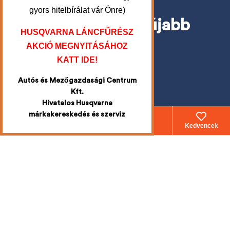
gyors hitelbírálat vár Önre)
Iratkozzon fel
a legújabb
HUSQVARNA LÁNCFŰRÉSZ
akciókért
AKCIÓ MEGNYITÁSÁHOZ
KATT IDE!
Mi emailben értesítjük Önt!
Autós és Mezőgazdasági Centrum
Kft.
Hivatalos Husqvarna
márkakereskedés és szerviz
Webáruház
Fiókom
Kosár
Kedvencek
Telefonszámunk
+36 30 740 2909