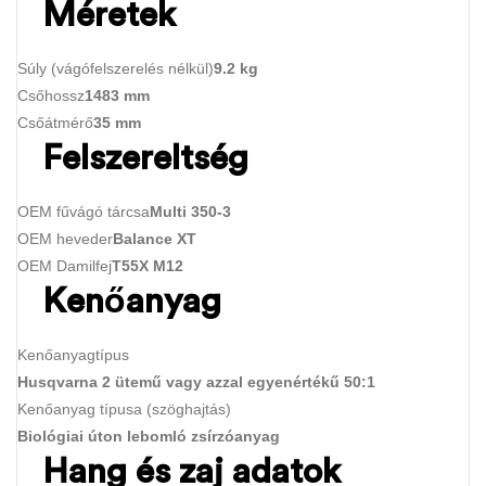
Méretek
Súly (vágófelszerelés nélkül)
9.2 kg
Csőhossz
1483 mm
Csőátmérő
35 mm
Felszereltség
OEM fűvágó tárcsa
Multi 350-3
OEM heveder
Balance XT
OEM Damilfej
T55X M12
Kenőanyag
Kenőanyagtípus
Husqvarna 2 ütemű vagy azzal egyenértékű 50:1
Kenőanyag típusa (szöghajtás)
Biológiai úton lebomló zsírzóanyag
Hang és zaj adatok