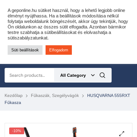
Cofidis expressz online áruhitel 0 % THM-el 10 hónapra!
A geponline.hu sütiket használ, hogy a lehető legjobb online
Most minden akciós HQ láncfűrészhez ajándékba adunk egy fűrészláncot!
élményt nyújthassa. Ha a beállítások módosítása nélkül
folytatja weboldalunk böngészését, akkor úgy tekintjük, hogy
Részletek ide kattintva!
Ön oldalunkon az összes sütit elfogadta. Azonban bármikor
testre szabhatja a sütibeállításokat és elolvashatja a
KERTÉSZETI – ERDÉSZETI – ÉPÍTŐIPARI GÉP WEBSHOP
sütiszabályzatunkat.
Süti beállítások
Elfogadom
0
All Category
Kezdőlap
Fűkaszák, Szegélyvágók
HUSQVARNA 555RXT
Fűkasza
-10%