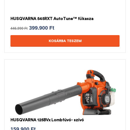
HUSQVARNA 545RXT AutoTune™ fűkasza
399.900
Ft
446.990
Ft
KOSÁRBA TESZEM
HUSQVARNA 125BVx Lombfúvó- szívó
159.900
Ft