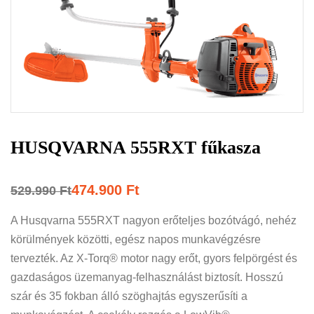
HUSQVARNA 555RXT fűkasza
474.900
Ft
529.990
Ft
A Husqvarna 555RXT nagyon erőteljes bozótvágó, nehéz
körülmények közötti, egész napos munkavégzésre
tervezték. Az X-Torq® motor nagy erőt, gyors felpörgést és
gazdaságos üzemanyag-felhasználást biztosít. Hosszú
szár és 35 fokban álló szöghajtás egyszerűsíti a