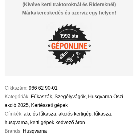
(Kivéve kerti traktoroknál és Ridereknél)
Márkakereskedés és szerviz egy helyen!
Cikkszám:
966 62 90-01
Kategóriák:
Fűkaszák, Szegélyvágók
,
Husqvarna Őszi
akció 2025
,
Kertészeti gépek
Címkék:
akciós fűkasza
,
akciós kertigép
,
fűkasza
,
husqvarna
,
kerti gépek kedvező áron
Brands:
Husqvarna