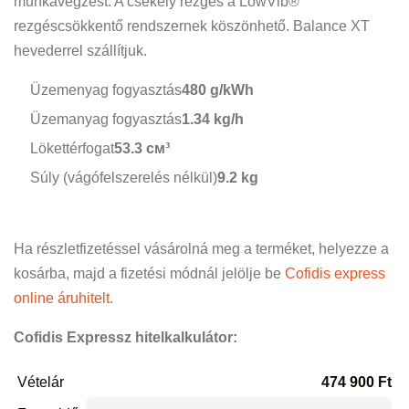
munkavégzést. A csekély rezgés a LowVib®
rezgéscsökkentő rendszernek köszönhető. Balance XT
hevederrel szállítjuk.
Üzemenyag fogyasztás
480 g/kWh
Üzemanyag fogyasztás
1.34 kg/h
Lökettérfogat
53.3 см³
Súly (vágófelszerelés nélkül)
9.2 kg
Ha részletfizetéssel vásárolná meg a terméket, helyezze a
kosárba, majd a fizetési módnál jelölje be
Cofidis express
online áruhitelt
.
Cofidis Expressz hitelkalkulátor: