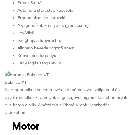
Smart Start®
Automata start-stop kapcsoló
Ergonomikus konstrukció
A vágórészek könnyű és gyors cseréje
LowVib®
Szöghajtás fűnyíráshoz
Állítható hevederrögzítő szem
Kényelmes fogantyú
Lágy fogású fogantyúk
Balance XT
Az ergonomikus heveder széles háttámasszal, vállpánttal és
övvel rendelkezik, amelyek segítségével egyenletesebben oszlik
el a háton a súly. A háttámla állítható a jobb illeszkedés
érdekében.
Motor