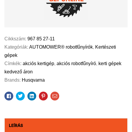
Cikkszám:
967 85 27-11
Kategóriák:
AUTOMOWER® robotfűnyírók
,
Kertészeti
gépek
Címkék:
akciós kertigép
,
akciós robotfűnyíró
,
kerti gépek
kedvező áron
Brands:
Husqvarna
Facebook
Twitter
Linkedin
Pinterest
Email
LEÍRÁS