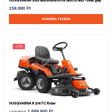
HUSQVARNA 330i akkumulátoros láncfűrész -csak gép
159.990
Ft
KOSÁRBA TESZEM
-13%
HUSQVARNA R 214TC Rider
1.699.900
Ft
1.949.990
Ft