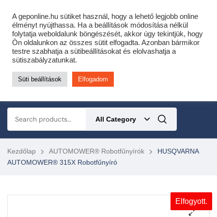
Cofidis expressz online áruhitel 0 % THM-el 10 hónapra!
A geponline.hu sütiket használ, hogy a lehető legjobb online
Most minden akciós HQ láncfűrészhez ajándékba adunk egy fűrészláncot!
élményt nyújthassa. Ha a beállítások módosítása nélkül
folytatja weboldalunk böngészését, akkor úgy tekintjük, hogy
Részletek ide kattintva!
Ön oldalunkon az összes sütit elfogadta. Azonban bármikor
testre szabhatja a sütibeállításokat és elolvashatja a
KERTÉSZETI – ERDÉSZETI – ÉPÍTŐIPARI GÉP WEBSHOP
sütiszabályzatunkat.
Süti beállítások
Elfogadom
0
All Category
Kezdőlap
AUTOMOWER® Robotfűnyírók
HUSQVARNA
AUTOMOWER® 315X Robotfűnyíró
Elfogyott.