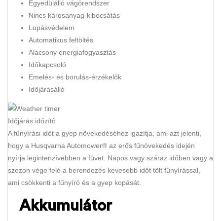
Egyedülálló vágórendszer
Nincs károsanyag-kibocsátás
Lopásvédelem
Automatikus feltöltés
Alacsony energiafogyasztás
Időkapcsoló
Emelés- és borulás-érzékelők
Időjárásálló
Időjárás időzítő
A fűnyírási időt a gyep növekedéséhez igazítja, ami azt jelenti,
hogy a Husqvarna Automower® az erős fűnövekedés idején
nyírja legintenzívebben a füvet. Napos vagy száraz időben vagy a
szezon vége felé a berendezés kevesebb időt tölt fűnyírással,
ami csökkenti a fűnyíró és a gyep kopását.
Akkumulátor