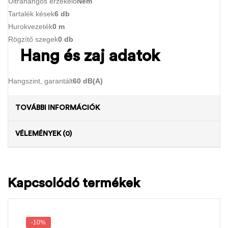
Ultrahangos érzékelő
Nem
Tartalék kések
6 db
Hurokvezeték
0 m
Rögzítő szegek
0 db
Hang és zaj adatok
Hangszint, garantált
60 dB(A)
TOVÁBBI INFORMÁCIÓK
VÉLEMÉNYEK (0)
Kapcsolódó termékek
-10%