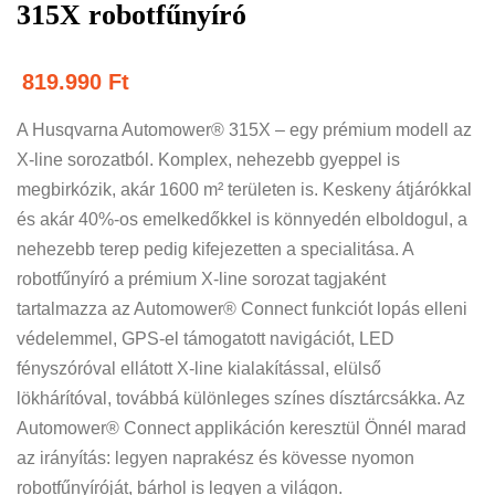
315X robotfűnyíró
819.990
Ft
A Husqvarna Automower® 315X – egy prémium modell az
X-line sorozatból. Komplex, nehezebb gyeppel is
megbirkózik, akár 1600 m² területen is. Keskeny átjárókkal
és akár 40%-os emelkedőkkel is könnyedén elboldogul, a
nehezebb terep pedig kifejezetten a specialitása. A
robotfűnyíró a prémium X-line sorozat tagjaként
tartalmazza az Automower® Connect funkciót lopás elleni
védelemmel, GPS-el támogatott navigációt, LED
fényszóróval ellátott X-line kialakítással, elülső
lökhárítóval, továbbá különleges színes dísztárcsákka. Az
Automower® Connect applikáción keresztül Önnél marad
az irányítás: legyen naprakész és kövesse nyomon
robotfűnyíróját, bárhol is legyen a világon.