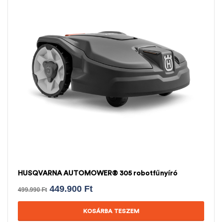
HUSQVARNA AUTOMOWER® 305 robotfűnyíró
449.900
Ft
499.990
Ft
KOSÁRBA TESZEM