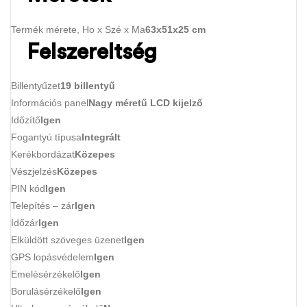
Termék mérete, Ho x Szé x Ma
63x51x25 cm
Felszereltség
Billentyűzet
19 billentyű
Információs panel
Nagy méretű LCD kijelző
Időzítő
Igen
Fogantyú típusa
Integrált
Kerékbordázat
Közepes
Vészjelzés
Közepes
PIN kód
Igen
Telepítés – zár
Igen
Időzár
Igen
Elküldött szöveges üzenet
Igen
GPS lopásvédelem
Igen
Emelésérzékelő
Igen
Borulásérzékelő
Igen