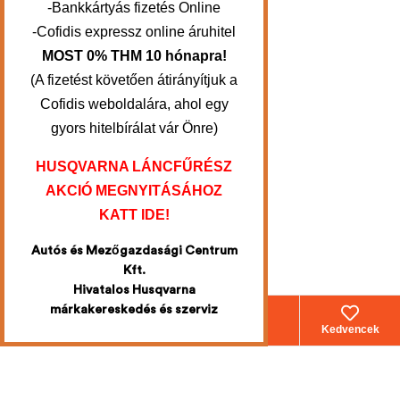
-Bankkártyás fizetés Online
-Cofidis expressz online áruhitel
MOST 0% THM 10 hónapra!
(A fizetést követően átirányítjuk a
Cofidis weboldalára, ahol egy
gyors hitelbírálat vár Önre)
HUSQVARNA LÁNCFŰRÉSZ
AKCIÓ MEGNYITÁSÁHOZ
KATT IDE!
Autós és Mezőgazdasági Centrum
Kft.
Hivatalos Husqvarna
márkakereskedés és szerviz
Webáruház
Fiókom
Kosár
Kedvencek