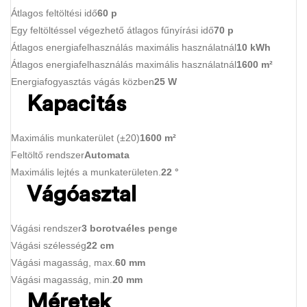
Átlagos feltöltési idő
60 p
Egy feltöltéssel végezhető átlagos fűnyírási idő
70 p
Átlagos energiafelhasználás maximális használatnál
10 kWh
Átlagos energiafelhasználás maximális használatnál
1600 m²
Energiafogyasztás vágás közben
25 W
Kapacitás
Maximális munkaterület (±20)
1600 m²
Feltöltő rendszer
Automata
Maximális lejtés a munkaterületen.
22 °
Vágóasztal
Vágási rendszer
3 borotvaéles penge
Vágási szélesség
22 cm
Vágási magasság, max.
60 mm
Vágási magasság, min.
20 mm
Méretek