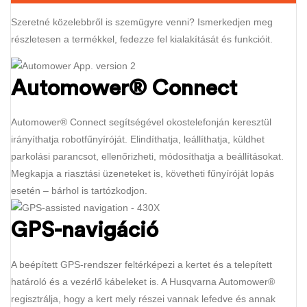
Szeretné közelebbről is szemügyre venni? Ismerkedjen meg
részletesen a termékkel, fedezze fel kialakítását és funkcióit.
Automower® Connect
Automower® Connect segítségével okostelefonján keresztül
irányíthatja robotfűnyíróját. Elindíthatja, leállíthatja, küldhet
parkolási parancsot, ellenőrizheti, módosíthatja a beállításokat.
Megkapja a riasztási üzeneteket is, követheti fűnyíróját lopás
esetén – bárhol is tartózkodjon.
GPS-navigáció
A beépített GPS-rendszer feltérképezi a kertet és a telepített
határoló és a vezérlő kábeleket is. A Husqvarna Automower®
regisztrálja, hogy a kert mely részei vannak lefedve és annak