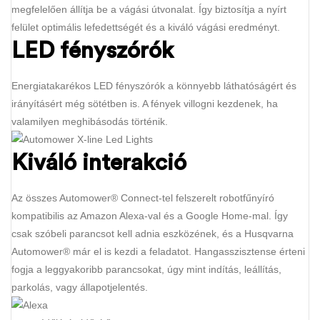
megfelelően állítja be a vágási útvonalat. Így biztosítja a nyírt
felület optimális lefedettségét és a kiváló vágási eredményt.
LED fényszórók
Energiatakarékos LED fényszórók a könnyebb láthatóságért és
irányításért még sötétben is. A fények villogni kezdenek, ha
valamilyen meghibásodás történik.
Kiváló interakció
Az összes Automower® Connect-tel felszerelt robotfűnyíró
kompatibilis az Amazon Alexa-val és a Google Home-mal. Így
csak szóbeli parancsot kell adnia eszközének, és a Husqvarna
Automower® már el is kezdi a feladatot. Hangasszisztense érteni
fogja a leggyakoribb parancsokat, úgy mint indítás, leállítás,
parkolás, vagy állapotjelentés.