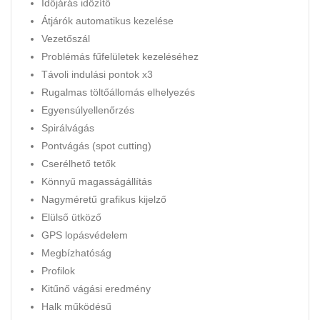
Időjárás időzítő
Átjárók automatikus kezelése
Vezetőszál
Problémás fűfelületek kezeléséhez
Távoli indulási pontok x3
Rugalmas töltőállomás elhelyezés
Egyensúlyellenőrzés
Spirálvágás
Pontvágás (spot cutting)
Cserélhető tetők
Könnyű magasságállítás
Nagyméretű grafikus kijelző
Elülső ütköző
GPS lopásvédelem
Megbízhatóság
Profilok
Kitűnő vágási eredmény
Halk működésű