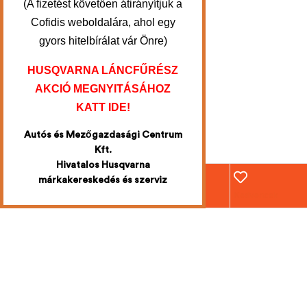
(A fizetést követően átirányítjuk a
Cofidis weboldalára, ahol egy
gyors hitelbírálat vár Önre)
HUSQVARNA LÁNCFŰRÉSZ
AKCIÓ MEGNYITÁSÁHOZ
KATT IDE!
Autós és Mezőgazdasági Centrum
Kft.
Hivatalos Husqvarna
márkakereskedés és szerviz
Webáruház
Fiókom
Kosár
Kedvencek