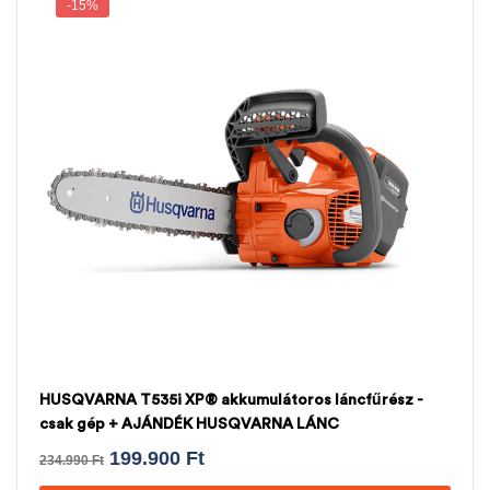
-15%
HUSQVARNA T535i XP® akkumulátoros láncfűrész -
csak gép + AJÁNDÉK HUSQVARNA LÁNC
199.900
Ft
234.990
Ft