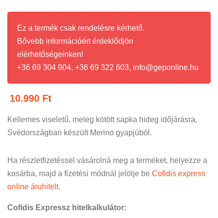
Ez a termék csak rendelésre kérhető.
Bővebb információért érdeklődjön
elérhetőségeinken!
+36 69 304 904, +36 69 322 603, info@geponline.hu
10.990
Ft
Kellemes viseletű, meleg kötött sapka hideg időjárásra,
Svédországban készült Merino gyapjúból.
Ha részletfizetéssel vásárolná meg a terméket, helyezze a
kosárba, majd a fizetési módnál jelölje be
Cofidis express
online áruhitelt
.
Cofidis Expressz hitelkalkulátor: