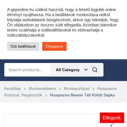
Cofidis expressz online áruhitel 0 % THM-el 10 hónapra!
A geponline.hu sütiket használ, hogy a lehető legjobb online
Most minden akciós HQ láncfűrészhez ajándékba adunk egy fűrészláncot!
élményt nyújthassa. Ha a beállítások módosítása nélkül
folytatja weboldalunk böngészését, akkor úgy tekintjük, hogy
Részletek ide kattintva!
Ön oldalunkon az összes sütit elfogadta. Azonban bármikor
testre szabhatja a sütibeállításokat és elolvashatja a
KERTÉSZETI – ERDÉSZETI – ÉPÍTŐIPARI GÉP WEBSHOP
sütiszabályzatunkat.
Süti beállítások
Elfogadom
0
All Category
Kezdőlap
Munkavédelem
Munkaruházat
Husqvarna
Ruházat, Kiegészítők
Husqvarna Beanie Téli Kötött Sapka
Elfogyott.