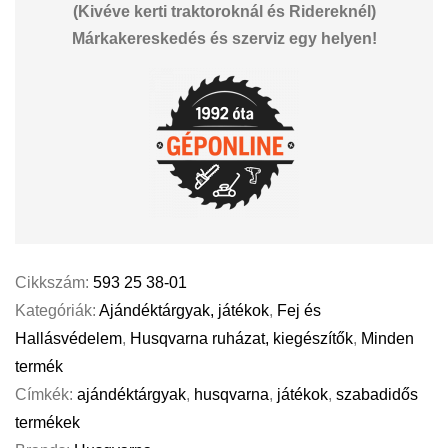
(Kivéve kerti traktoroknál és Ridereknél)
Márkakereskedés és szerviz egy helyen!
Cikkszám:
593 25 38-01
Kategóriák:
Ajándéktárgyak, játékok
,
Fej és
Hallásvédelem
,
Husqvarna ruházat, kiegészítők
,
Minden
termék
Címkék:
ajándéktárgyak
,
husqvarna
,
játékok
,
szabadidős
termékek