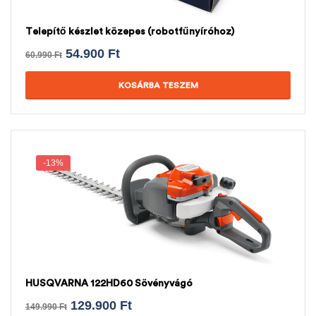
Telepítő készlet közepes (robotfűnyíróhoz)
54.900
Ft
60.990
Ft
KOSÁRBA TESZEM
-13%
HUSQVARNA 122HD60 Sövényvágó
129.900
Ft
149.990
Ft