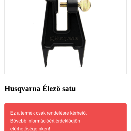
Husqvarna Élező satu
Ez a termék csak rendelésre kérhető.
Bővebb információért érdeklődjön
elérhetőségeinken!