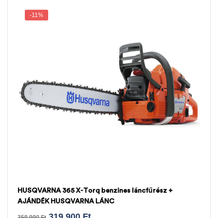
-11%
HUSQVARNA 365 X-Torq benzines láncfűrész +
AJÁNDÉK HUSQVARNA LÁNC
319.900
Ft
359.990
Ft