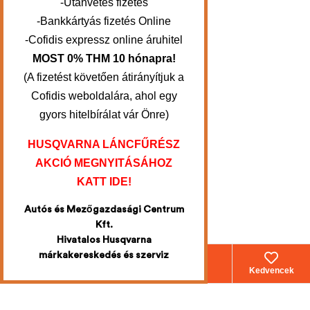
-Utánvétes fizetés
-Bankkártyás fizetés Online
-Cofidis expressz online áruhitel
MOST 0% THM 10 hónapra!
(A fizetést követően átirányítjuk a
Cofidis weboldalára, ahol egy
gyors hitelbírálat vár Önre)
HUSQVARNA LÁNCFŰRÉSZ
AKCIÓ MEGNYITÁSÁHOZ
KATT IDE!
Autós és Mezőgazdasági Centrum
Kft.
Hivatalos Husqvarna
márkakereskedés és szerviz
Webáruház
Fiókom
Kosár
Kedvencek