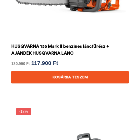
HUSQVARNA 135 Mark II benzines láncfűrész +
AJÁNDÉK HUSQVARNA LÁNC
117.900
Ft
130.990
Ft
KOSÁRBA TESZEM
-13%