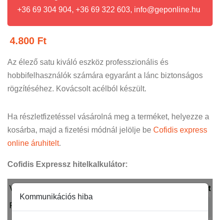
+36 69 304 904, +36 69 322 603, info@geponline.hu
4.800
Ft
Az élező satu kiváló eszköz professzionális és
hobbifelhasználók számára egyaránt a lánc biztonságos
rögzítéséhez. Kovácsolt acélból készült.
Ha részletfizetéssel vásárolná meg a terméket, helyezze a
kosárba, majd a fizetési módnál jelölje be
Cofidis express
online áruhitelt
.
Cofidis Expressz hitelkalkulátor: