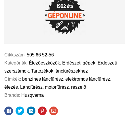
Cikkszám:
505 66 52-56
Kategóriák:
Élezőeszközök
,
Erdészeti gépek
,
Erdészeti
szerszámok
,
Tartozékok láncfűrészekhez
Címkék:
benzines láncfűrész
,
elektromos láncfűrész
,
élezés
,
Láncfűrész
,
motorfűrész
,
reszelő
Brands:
Husqvarna
Facebook
Twitter
Linkedin
Pinterest
Email