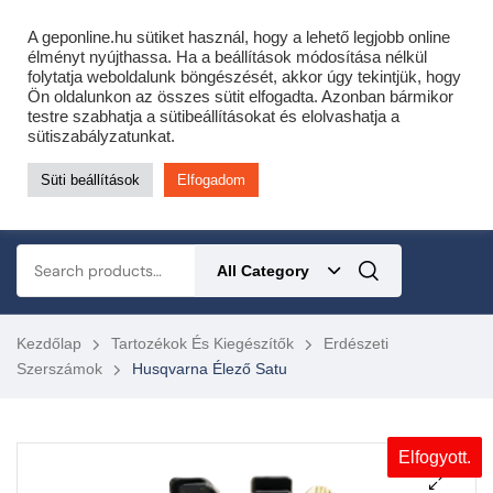
Cofidis expressz online áruhitel 0 % THM-el 10 hónapra!
A geponline.hu sütiket használ, hogy a lehető legjobb online
Most minden akciós HQ láncfűrészhez ajándékba adunk egy fűrészláncot!
élményt nyújthassa. Ha a beállítások módosítása nélkül
folytatja weboldalunk böngészését, akkor úgy tekintjük, hogy
Részletek ide kattintva!
Ön oldalunkon az összes sütit elfogadta. Azonban bármikor
testre szabhatja a sütibeállításokat és elolvashatja a
KERTÉSZETI – ERDÉSZETI – ÉPÍTŐIPARI GÉP WEBSHOP
sütiszabályzatunkat.
Süti beállítások
Elfogadom
0
All Category
Kezdőlap
Tartozékok És Kiegészítők
Erdészeti
Szerszámok
Husqvarna Élező Satu
Elfogyott.