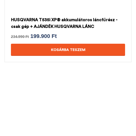
HUSQVARNA T535i XP® akkumulátoros láncfűrész -
csak gép + AJÁNDÉK HUSQVARNA LÁNC
199.900
Ft
234.990
Ft
KOSÁRBA TESZEM