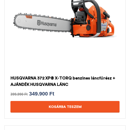
HUSQVARNA 372 XP® X-TORQ benzines láncfűrész +
AJÁNDÉK HUSQVARNA LÁNC
349.900
Ft
399.990
Ft
KOSÁRBA TESZEM