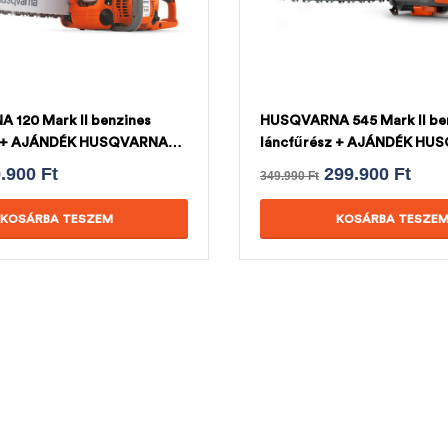
120 Mark II benzines
HUSQVARNA 545 Mark II be
z + AJÁNDÉK HUSQVARNA
láncfűrész + AJÁNDÉK HU
LÁNC
9.900
Ft
299.900
Ft
349.990
Ft
KOSÁRBA TESZEM
KOSÁRBA TESZE