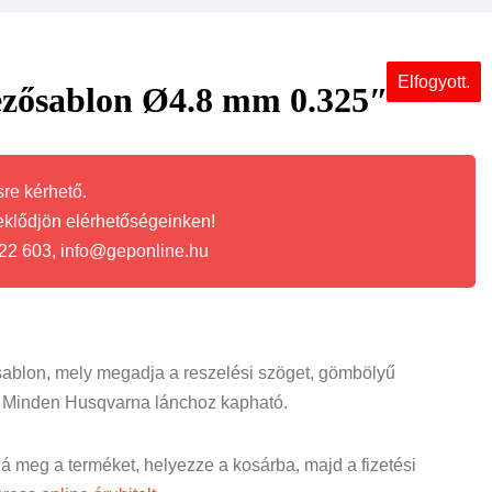
Elfogyott.
zősablon Ø4.8 mm 0.325″
re kérhető.
eklődjön elérhetőségeinken!
22 603, info@geponline.hu
ablon, mely megadja a reszelési szöget, gömbölyű
. Minden Husqvarna lánchoz kapható.
ná meg a terméket, helyezze a kosárba, majd a fizetési