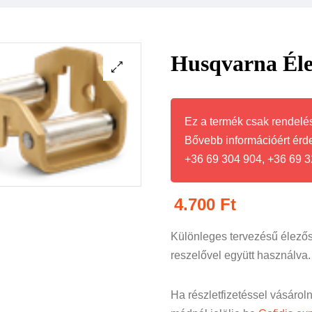
Husqvarna Éle
Ez a termék csak rendelés
Bővebb információért érd
+36 69 304 904, +36 69 3
4.700
Ft
Különleges tervezésű élezős
reszelővel együtt használva
Ha részletfizetéssel vásárol