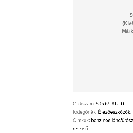
5
(Kiv
Márk
Cikkszám:
505 69 81-10
Kategóriák:
Élezőeszközök
,
Címkék:
benzines láncfűrés
reszelő