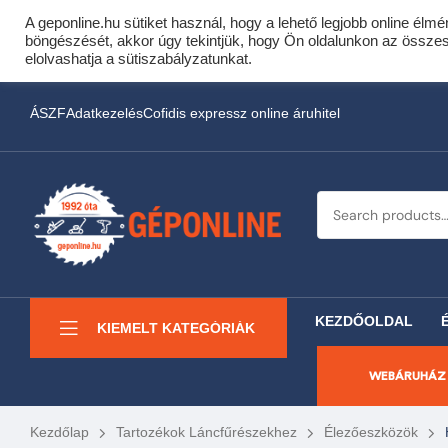
A geponline.hu sütiket használ, hogy a lehető legjobb online élmé
Cof
böngészését, akkor úgy tekintjük, hogy Ön oldalunkon az összes s
Most minden akciós HQ 
elolvashatja a sütiszabályzatunkat.
ÁSZF
Adatkezelés
Cofidis expressz online áruhitel
KEZDŐOLDAL
KIEMELT KATEGÓRIÁK
WEBÁRUHÁZ
Kezdőlap
Tartozékok Láncfűrészekhez
Élezőeszközök