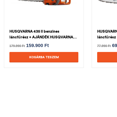
HUSQVARNA 435 II benzines
HUSQVARNA 
láncfűrész + AJÁNDÉK HUSQVARNA
láncfűrés
LÁNC
LÁNC
159.900
Ft
6
179.990
Ft
77.990
Ft
KOSÁRBA TESZEM