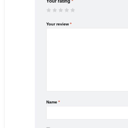
Your rating
*
Your review
*
Name
*