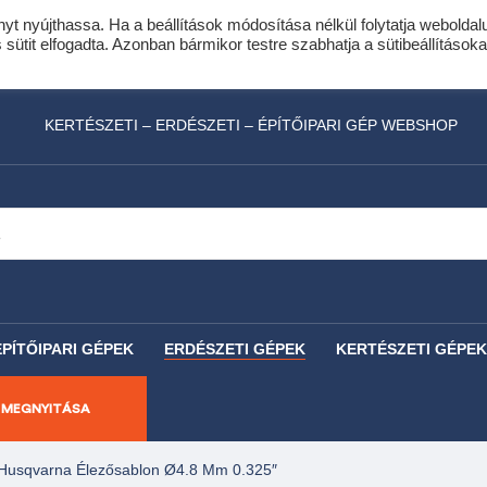
nyt nyújthassa. Ha a beállítások módosítása nélkül folytatja weboldal
idis expressz online áruhitel 0 % THM-el 10 hóna
ütit elfogadta. Azonban bármikor testre szabhatja a sütibeállításoka
láncfűrészhez ajándékba adunk egy fűrészlánco
KERTÉSZETI – ERDÉSZETI – ÉPÍTŐIPARI GÉP WEBSHOP
ÉPÍTŐIPARI GÉPEK
ERDÉSZETI GÉPEK
KERTÉSZETI GÉPEK
 MEGNYITÁSA
Husqvarna Élezősablon Ø4.8 Mm 0.325″