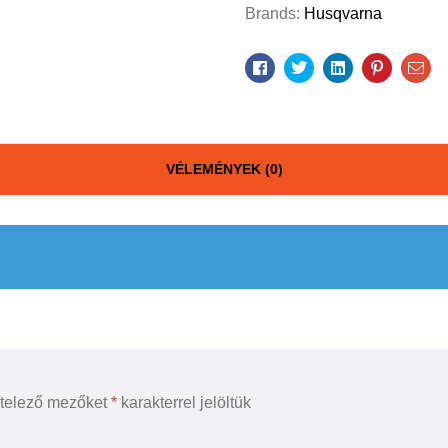
Brands:
Husqvarna
Facebook
Twitter
Linkedin
Pinterest
Ema
VÉLEMÉNYEK (0)
ötelező mezőket
*
karakterrel jelöltük