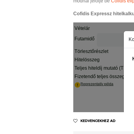
módnál jelölje be
Cofidis exp
Cofidis Expressz hitelkalku
KEDVENCEKHEZ AD