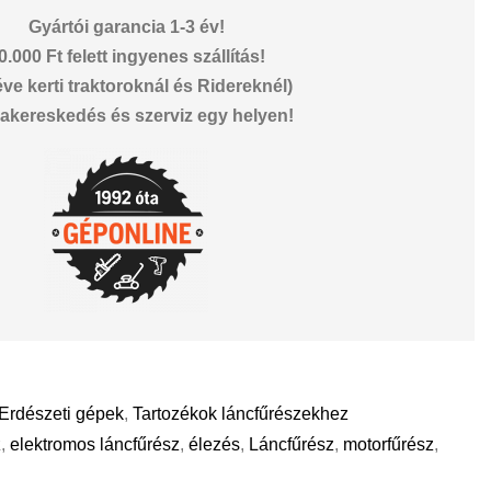
Gyártói garancia 1-3 év!
0.000 Ft felett ingyenes szállítás!
éve kerti traktoroknál és Ridereknél)
akereskedés és szerviz egy helyen!
Erdészeti gépek
,
Tartozékok láncfűrészekhez
z
,
elektromos láncfűrész
,
élezés
,
Láncfűrész
,
motorfűrész
,