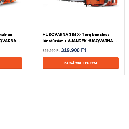
nzines
HUSQVARNA 365 X-Torq benzines
SQVARNA
láncfűrész + AJÁNDÉK HUSQVARNA
LÁNC
319.900
Ft
359.990
Ft
M
KOSÁRBA TESZEM