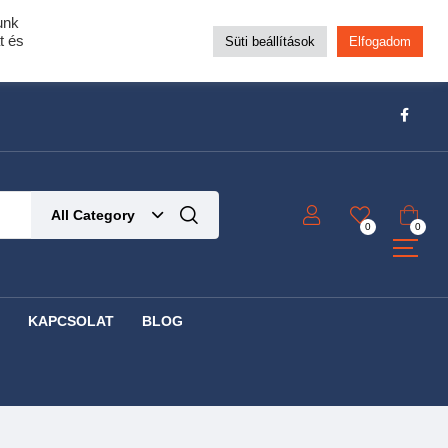
unk
pra!
t és
Süti beállítások
Elfogadom
t!
Részletek ide kattintva!
All Category
0
0
KAPCSOLAT
BLOG