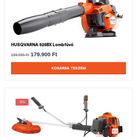
HUSQVARNA 525BX Lombfúvó
179.900
Ft
199.990
Ft
KOSÁRBA TESZEM
-9%