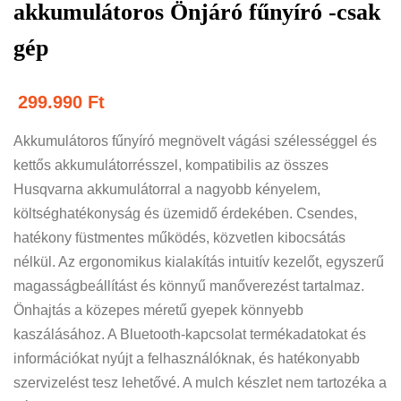
akkumulátoros Önjáró fűnyíró -csak
gép
299.990
Ft
Akkumulátoros fűnyíró megnövelt vágási szélességgel és
kettős akkumulátorrésszel, kompatibilis az összes
Husqvarna akkumulátorral a nagyobb kényelem,
költséghatékonyság és üzemidő érdekében. Csendes,
hatékony füstmentes működés, közvetlen kibocsátás
nélkül. Az ergonomikus kialakítás intuitív kezelőt, egyszerű
magasságbeállítást és könnyű manőverezést tartalmaz.
Önhajtás a közepes méretű gyepek könnyebb
kaszálásához. A Bluetooth-kapcsolat termékadatokat és
információkat nyújt a felhasználóknak, és hatékonyabb
szervizelést tesz lehetővé.
A mulch készlet nem tartozéka a