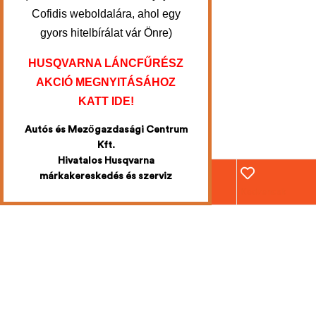
Cofidis weboldalára, ahol egy
gyors hitelbírálat vár Önre)
HUSQVARNA LÁNCFŰRÉSZ
AKCIÓ MEGNYITÁSÁHOZ
KATT IDE!
Autós és Mezőgazdasági Centrum
Kft.
Hivatalos Husqvarna
márkakereskedés és szerviz
Webáruház
Fiókom
Kosár
Kedvencek