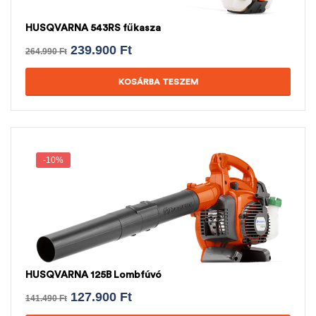
HUSQVARNA 543RS fűkasza
239.900
Ft
264.990
Ft
KOSÁRBA TESZEM
-10%
HUSQVARNA 125B Lombfúvó
127.900
Ft
141.490
Ft