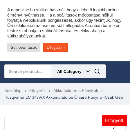
Cofidis expressz online áruhitel 0 % THM-el 10 hónapra!
A geponline.hu sütiket használ, hogy a lehető legjobb online
Most minden akciós HQ láncfűrészhez ajándékba adunk egy fűrészláncot!
élményt nyújthassa. Ha a beállítások módosítása nélkül
folytatja weboldalunk böngészését, akkor úgy tekintjük, hogy
Részletek ide kattintva!
Ön oldalunkon az összes sütit elfogadta. Azonban bármikor
testre szabhatja a sütibeállításokat és elolvashatja a
KERTÉSZETI – ERDÉSZETI – ÉPÍTŐIPARI GÉP WEBSHOP
sütiszabályzatunkat.
Süti beállítások
Elfogadom
0
All Category
Kezdőlap
Fűnyírók
Akkumulátoros Fűnyírók
Husqvarna LC 347iVX Akkumulátoros Önjáró Fűnyíró -csak Gép
Elfogyott.