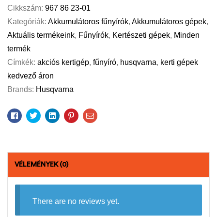
Cikkszám:
967 86 23-01
Kategóriák:
Akkumulátoros fűnyírók
,
Akkumulátoros gépek
,
Aktuális termékeink
,
Fűnyírók
,
Kertészeti gépek
,
Minden
termék
Címkék:
akciós kertigép
,
fűnyíró
,
husqvarna
,
kerti gépek
kedvező áron
Brands:
Husqvarna
Facebook
Twitter
Linkedin
Pinterest
Email
VÉLEMÉNYEK (0)
There are no reviews yet.