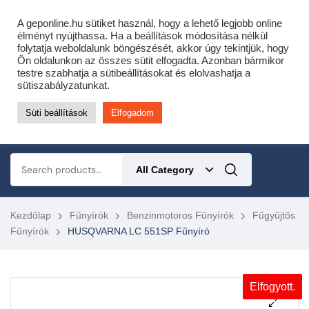
Cofidis expressz online áruhitel 0 % THM-el 10 hónapra!
A geponline.hu sütiket használ, hogy a lehető legjobb online
Most minden akciós HQ láncfűrészhez ajándékba adunk egy fűrészláncot!
élményt nyújthassa. Ha a beállítások módosítása nélkül
folytatja weboldalunk böngészését, akkor úgy tekintjük, hogy
Részletek ide kattintva!
Ön oldalunkon az összes sütit elfogadta. Azonban bármikor
testre szabhatja a sütibeállításokat és elolvashatja a
KERTÉSZETI – ERDÉSZETI – ÉPÍTŐIPARI GÉP WEBSHOP
sütiszabályzatunkat.
Süti beállítások
Elfogadom
0
All Category
Kezdőlap
Fűnyírók
Benzinmotoros Fűnyírók
Fűgyűjtős
Fűnyírók
HUSQVARNA LC 551SP Fűnyíró
Elfogyott.