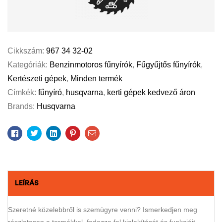
Cikkszám:
967 34 32-02
Kategóriák:
Benzinmotoros fűnyírók
,
Fűgyűjtős fűnyírók
,
Kertészeti gépek
,
Minden termék
Címkék:
fűnyíró
,
husqvarna
,
kerti gépek kedvező áron
Brands:
Husqvarna
Facebook
Twitter
Linkedin
Pinterest
Email
LEÍRÁS
Szeretné közelebbről is szemügyre venni? Ismerkedjen meg