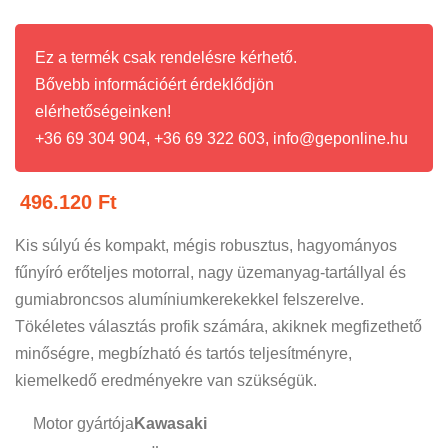
Ez a termék csak rendelésre kérhető.
Bővebb információért érdeklődjön
elérhetőségeinken!
+36 69 304 904, +36 69 322 603, info@geponline.hu
496.120
Ft
Kis súlyú és kompakt, mégis robusztus, hagyományos
fűnyíró erőteljes motorral, nagy üzemanyag-tartállyal és
gumiabroncsos alumíniumkerekekkel felszerelve.
Tökéletes választás profik számára, akiknek megfizethető
minőségre, megbízható és tartós teljesítményre,
kiemelkedő eredményekre van szükségük.
Motor gyártója
Kawasaki