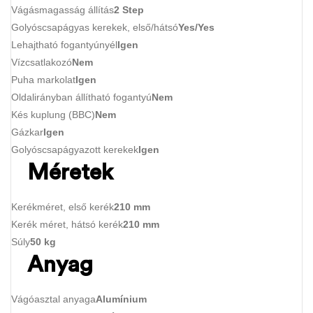
Vágásmagasság állítás
2 Step
Golyóscsapágyas kerekek, első/hátsó
Yes/Yes
Lehajtható fogantyúnyél
Igen
Vízcsatlakozó
Nem
Puha markolat
Igen
Oldalirányban állítható fogantyú
Nem
Kés kuplung (BBC)
Nem
Gázkar
Igen
Golyóscsapágyazott kerekek
Igen
Méretek
Kerékméret, első kerék
210 mm
Kerék méret, hátsó kerék
210 mm
Súly
50 kg
Anyag
Vágóasztal anyaga
Alumínium