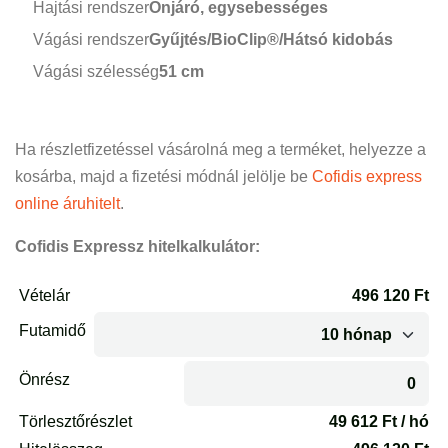
Hajtási rendszer
Önjáró, egysebességes
Vágási rendszer
Gyűjtés/BioClip®/Hátsó kidobás
Vágási szélesség
51 cm
Ha részletfizetéssel vásárolná meg a terméket, helyezze a
kosárba, majd a fizetési módnál jelölje be
Cofidis express
online áruhitelt
.
Cofidis Expressz hitelkalkulátor: