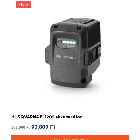
-10%
HUSQVARNA BLi200 akkumulátor
93.800
Ft
103.990
Ft