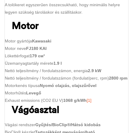
A tolókeret egyszerűen összecsukható, hogy minimális helyre
legyen szükség tároláskor és szállításkor.
Motor
Motor gyártója
Kawasaki
Motor neve
FJ180 KAI
Lökettérfogat
179 см³
Üzemanyagtartály mérete
1.9 l
Nettó teljesítmény / fordulatszámon, energia
2.9 kW
Nettó teljesítmény / fordulatszámon (fordulat/perc, rpm)
2800 rpm
Motorkenés típusa
Nyomó olajzás, olajszűrővel
Motorhűtés
Levegő
Exhaust emissions (CO2 EU V)
1068 g/kWh
[1]
Vágóasztal
Vágási rendszer
Gyűjtés/BioClip®/Hátsó kidobás
BioClip® készlet
Tartozékként megvásárolható