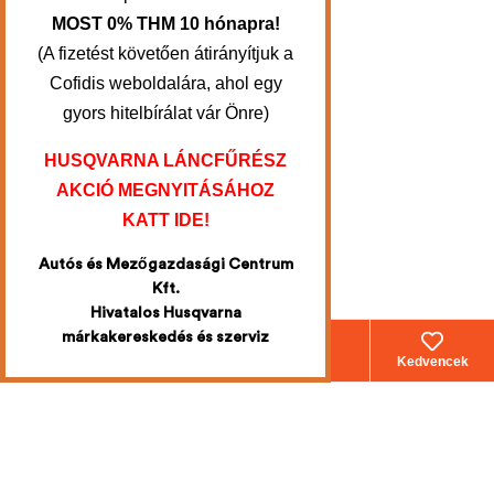
MOST 0% THM 10 hónapra!
(A fizetést követően átirányítjuk a
Cofidis weboldalára, ahol egy
gyors hitelbírálat vár Önre)
HUSQVARNA LÁNCFŰRÉSZ
AKCIÓ MEGNYITÁSÁHOZ
KATT IDE!
Autós és Mezőgazdasági Centrum
Kft.
Hivatalos Husqvarna
márkakereskedés és szerviz
Webáruház
Fiókom
Kosár
Kedvencek