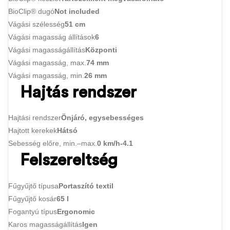
BioClip® dugó
Not included
Vágási szélesség
51 cm
Vágási magasság állítások
6
Vágási magasságállítás
Központi
Vágási magasság, max.
74 mm
Vágási magasság, min.
26 mm
Hajtás rendszer
Hajtási rendszer
Önjáró, egysebességes
Hajtott kerekek
Hátsó
Sebesség előre, min.–max.
0 km/h-4.1
Felszereltség
Fűgyűjtő típusa
Portaszító textil
Fűgyűjtő kosár
65 l
Fogantyú típus
Ergonomic
Karos magasságállítás
Igen