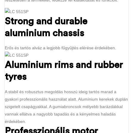
részletesen a termékkel, fedezze fel kialakítását és funkcióit.
Strong and durable
aluminium chassis
Erős és tartós alváz a legjobb fűgyűjtés elérése érdekében.
Aluminium rims and rubber
tyres
A stabil és robusztus megoldás hosszú ideig tartós marad a
gyakori professzionális használat alatt. Alumínium kerekek duplán
szigetelt csapágyakkal. A gumiabroncsok mélyebb barázdákkal
vannak ellátva a nagyobb tapadás és a kényelmes haladás
érdekében.
Professzionális motor