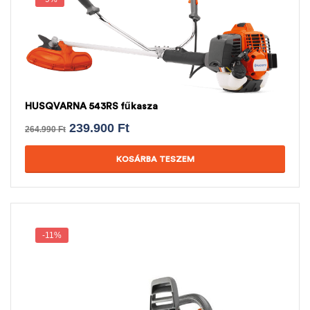
HUSQVARNA 543RS fűkasza
239.900
Ft
264.990
Ft
KOSÁRBA TESZEM
-11%