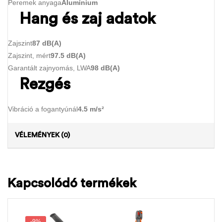
Peremek anyaga
Alumínium
Hang és zaj adatok
Zajszint
87 dB(A)
Zajszint, mért
97.5 dB(A)
Garantált zajnyomás, LWA
98 dB(A)
Rezgés
Vibráció a fogantyúnál
4.5 m/s²
VÉLEMÉNYEK (0)
Kapcsolódó termékek
-9%