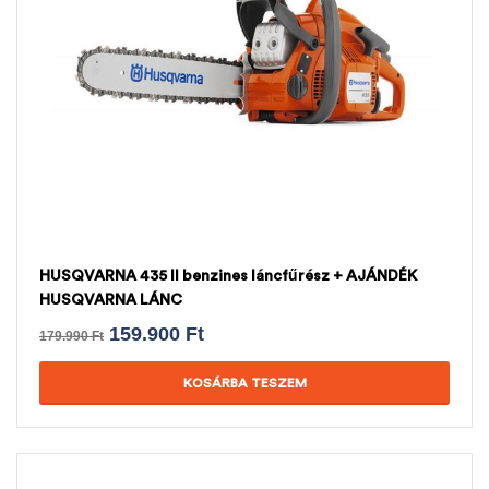
HUSQVARNA 435 II benzines láncfűrész + AJÁNDÉK
HUSQVARNA LÁNC
159.900
Ft
179.990
Ft
KOSÁRBA TESZEM