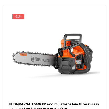
-11%
HUSQVARNA T540i XP akkumulátoros láncfűrész -csak