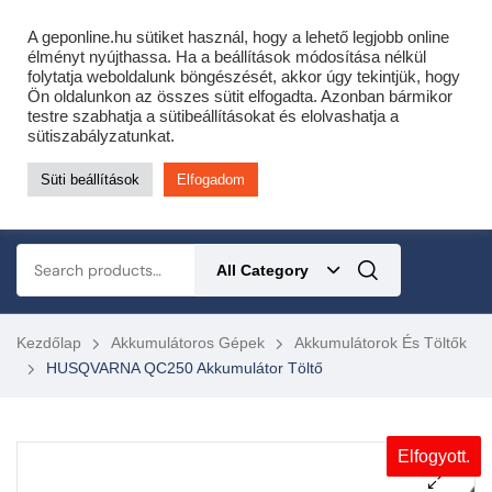
Cofidis expressz online áruhitel 0 % THM-el 10 hónapra!
A geponline.hu sütiket használ, hogy a lehető legjobb online
Most minden akciós HQ láncfűrészhez ajándékba adunk egy fűrészláncot!
élményt nyújthassa. Ha a beállítások módosítása nélkül
folytatja weboldalunk böngészését, akkor úgy tekintjük, hogy
Részletek ide kattintva!
Ön oldalunkon az összes sütit elfogadta. Azonban bármikor
testre szabhatja a sütibeállításokat és elolvashatja a
KERTÉSZETI – ERDÉSZETI – ÉPÍTŐIPARI GÉP WEBSHOP
sütiszabályzatunkat.
Süti beállítások
Elfogadom
0
All Category
Kezdőlap
Akkumulátoros Gépek
Akkumulátorok És Töltők
HUSQVARNA QC250 Akkumulátor Töltő
Elfogyott.