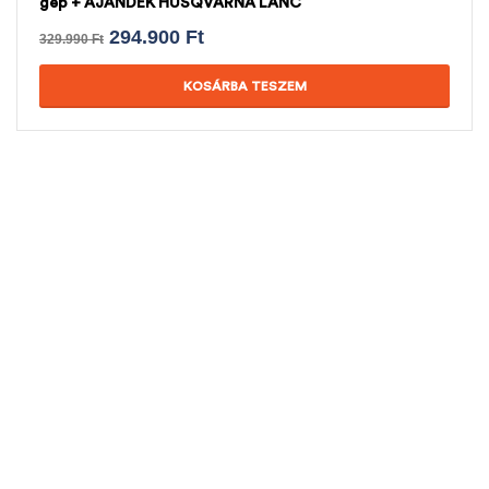
gép + AJÁNDÉK HUSQVARNA LÁNC
294.900
Ft
329.990
Ft
KOSÁRBA TESZEM