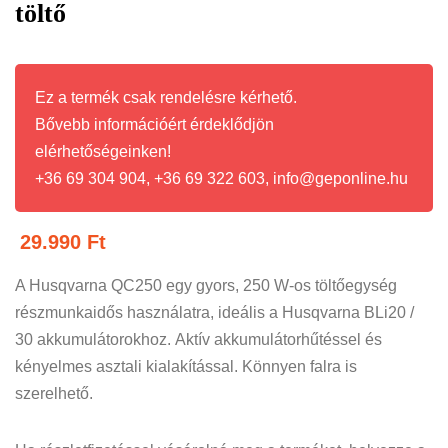
töltő
Ez a termék csak rendelésre kérhető.
Bővebb információért érdeklődjön
elérhetőségeinken!
+36 69 304 904, +36 69 322 603, info@geponline.hu
29.990
Ft
A Husqvarna QC250 egy gyors, 250 W-os töltőegység
részmunkaidős használatra, ideális a Husqvarna BLi20 /
30 akkumulátorokhoz. Aktív akkumulátorhűtéssel és
kényelmes asztali kialakítással. Könnyen falra is
szerelhető.