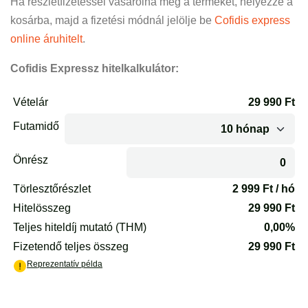
Ha részletfizetéssel vásárolná meg a terméket, helyezze a
kosárba, majd a fizetési módnál jelölje be
Cofidis express
online áruhitelt
.
Cofidis Expressz hitelkalkulátor: