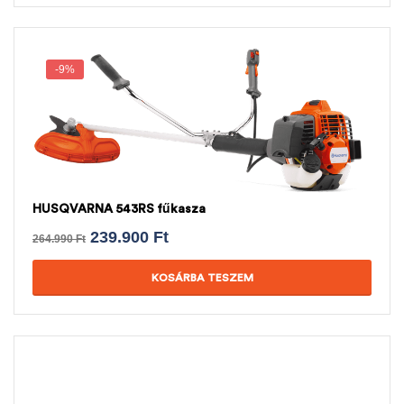
-9%
HUSQVARNA 543RS fűkasza
239.900
Ft
264.990
Ft
KOSÁRBA TESZEM