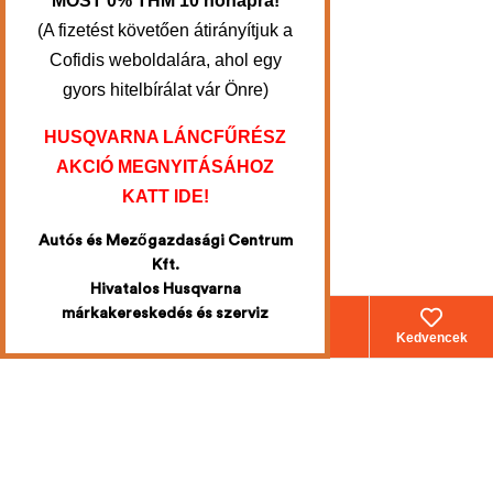
MOST 0% THM 10 hónapra!
(A fizetést követően átirányítjuk a
Cofidis weboldalára, ahol egy
gyors hitelbírálat vár Önre)
HUSQVARNA LÁNCFŰRÉSZ
AKCIÓ MEGNYITÁSÁHOZ
KATT IDE!
Autós és Mezőgazdasági Centrum
Kft.
Hivatalos Husqvarna
márkakereskedés és szerviz
Webáruház
Fiókom
Kosár
Kedvencek