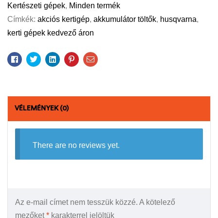
Kertészeti gépek
,
Minden termék
Címkék:
akciós kertigép
,
akkumulátor töltők
,
husqvarna
,
kerti gépek kedvező áron
Facebook
Twitter
Linkedin
Pinterest
Email
VÉLEMÉNYEK (0)
There are no reviews yet.
Az e-mail címet nem tesszük közzé.
A kötelező
mezőket
*
karakterrel jelöltük