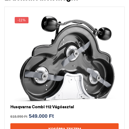
-11%
Husqvarna Combi 112 Vágóasztal
549.000
Ft
618.990
Ft