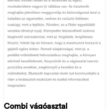
elérhető minden felület és a vezetőnek az egész
munkaterületre nagyon jó rálátása van. Az összkerék
meghajtás jelentősen meggyorsítja és biztonságossá teszi a
haladást az egyenetlen, nedves és csúszós felületen
csakúgy, mint a lejtőkön. Röviden, ez a Rider egyedülálló
vezetési élményt nyújt. Könnyedén felszerelhető számos
kiegészítő szerszámmal, mint pl. forgókefe, lengőkéses
fűnyíró, hótoló lap és hómaró, hogy a maximumot hozza ki a
gépből egész évben. Remek tulajdonságai, mint pl. a
pedállal működtetett hidrosztatikus meghajtás, a könnyen
elérhető kezelőelemek, fényszórók és a vágóasztal szerviz-
pozícióba emelése, megkönnyíti a kezelést és a
működtetést. Bluetooth kapcsolat révén tud kommunikálni a
rider a kiválasztott eszközzel és ezáltal információkat
megosztani.
Combi vágóasztal