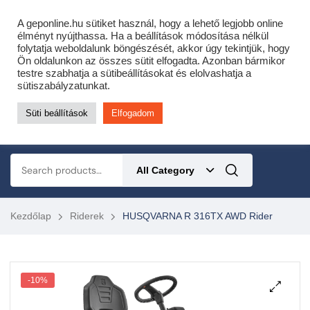
Cofidis expressz online áruhitel 0 % THM-el 10 hónapra!
A geponline.hu sütiket használ, hogy a lehető legjobb online
Most minden akciós HQ láncfűrészhez ajándékba adunk egy fűrészláncot!
élményt nyújthassa. Ha a beállítások módosítása nélkül
folytatja weboldalunk böngészését, akkor úgy tekintjük, hogy
Részletek ide kattintva!
Ön oldalunkon az összes sütit elfogadta. Azonban bármikor
testre szabhatja a sütibeállításokat és elolvashatja a
KERTÉSZETI – ERDÉSZETI – ÉPÍTŐIPARI GÉP WEBSHOP
sütiszabályzatunkat.
Süti beállítások
Elfogadom
0
All Category
Kezdőlap
Riderek
HUSQVARNA R 316TX AWD Rider
-10%