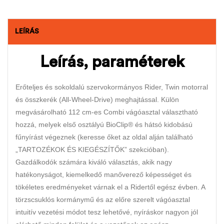
LEÍRÁS
Leírás, paraméterek
Erőteljes és sokoldalú szervokormányos Rider, Twin motorral
és összkerék (All-Wheel-Drive) meghajtással. Külön
megvásárolható 112 cm-es Combi vágóasztal választható
hozzá, melyek első osztályú BioClip® és hátsó kidobású
fűnyírást végeznek (keresse őket az oldal alján található
„TARTOZÉKOK ÉS KIEGÉSZÍTŐK” szekcióban).
Gazdálkodók számára kiváló választás, akik nagy
hatékonyságot, kiemelkedő manőverező képességet és
tökéletes eredményeket várnak el a Ridertől egész évben. A
törzscsuklós kormánymű és az előre szerelt vágóasztal
intuitív vezetési módot tesz lehetővé, nyíráskor nagyon jól