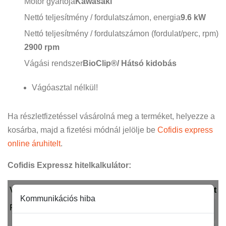
Motor gyártója
Kawasaki
Nettó teljesítmény / fordulatszámon, energia
9.6 kW
Nettó teljesítmény / fordulatszámon (fordulat/perc, rpm)
2900 rpm
Vágási rendszer
BioClip®/ Hátsó kidobás
Vágóasztal nélkül!
Ha részletfizetéssel vásárolná meg a terméket, helyezze a
kosárba, majd a fizetési módnál jelölje be
Cofidis express
online áruhitelt
.
Cofidis Expressz hitelkalkulátor: