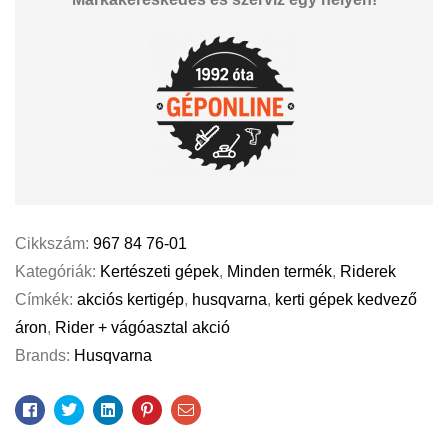
Cikkszám:
967 84 76-01
Kategóriák:
Kertészeti gépek
,
Minden termék
,
Riderek
Címkék:
akciós kertigép
,
husqvarna
,
kerti gépek kedvező
áron
,
Rider + vágóasztal akció
Brands:
Husqvarna
Facebook
Twitter
Linkedin
Pinterest
Email