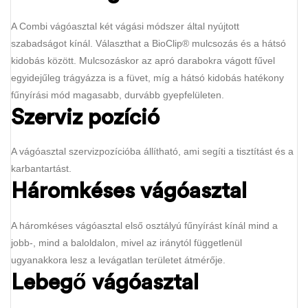
A Combi vágóasztal két vágási módszer által nyújtott
szabadságot kínál. Választhat a BioClip® mulcsozás és a hátsó
kidobás között. Mulcsozáskor az apró darabokra vágott fűvel
egyidejűleg trágyázza is a füvet, míg a hátsó kidobás hatékony
fűnyírási mód magasabb, durvább gyepfelületen.
Szerviz pozíció
A vágóasztal szervizpozícióba állítható, ami segíti a tisztítást és a
karbantartást.
Háromkéses vágóasztal
A háromkéses vágóasztal első osztályú fűnyírást kínál mind a
jobb-, mind a baloldalon, mivel az iránytól függetlenül
ugyanakkora lesz a levágatlan területet átmérője.
Lebegő vágóasztal