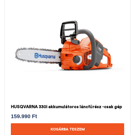
HUSQVARNA 330i akkumulátoros láncfűrész -csak gép
159.990
Ft
KOSÁRBA TESZEM