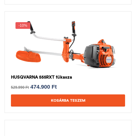
-10%
HUSQVARNA 555RXT fűkasza
474.900
Ft
529.990
Ft
KOSÁRBA TESZEM