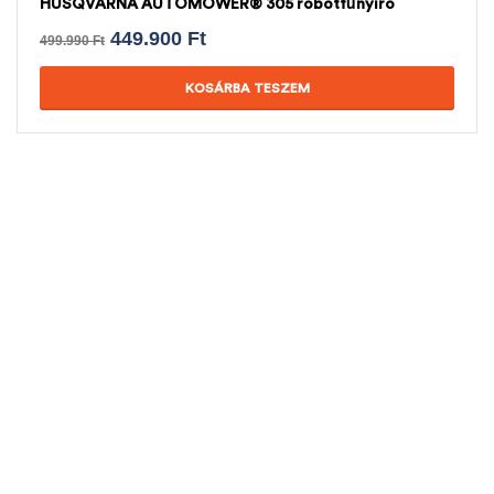
HUSQVARNA AUTOMOWER® 305 robotfűnyíró
449.900
Ft
499.990
Ft
KOSÁRBA TESZEM