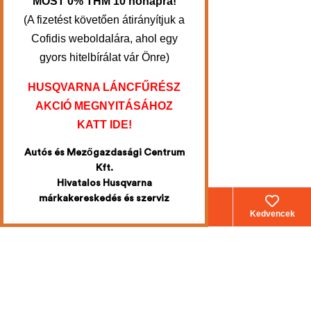
MOST 0% THM 10 hónapra!
(A fizetést követően átirányítjuk a
Cofidis weboldalára, ahol egy
gyors hitelbírálat vár Önre)
HUSQVARNA LÁNCFŰRÉSZ
AKCIÓ MEGNYITÁSÁHOZ
KATT IDE!
Autós és Mezőgazdasági Centrum
Kft.
Hivatalos Husqvarna
márkakereskedés és szerviz
Webáruház
Fiókom
Kosár
Kedvencek