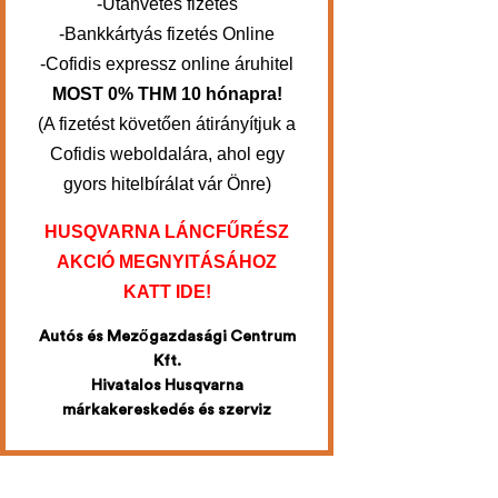
-Utánvétes fizetés
-Bankkártyás fizetés Online
-Cofidis expressz online áruhitel
MOST 0% THM 10 hónapra!
(A fizetést követően átirányítjuk a
Cofidis weboldalára, ahol egy
gyors hitelbírálat vár Önre)
HUSQVARNA LÁNCFŰRÉSZ
AKCIÓ MEGNYITÁSÁHOZ
KATT IDE!
Autós és Mezőgazdasági Centrum
Kft.
Hivatalos Husqvarna
márkakereskedés és szerviz