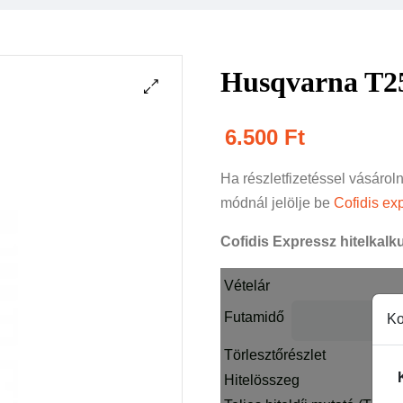
Husqvarna T2
6.500
Ft
Ha részletfizetéssel vásárol
módnál jelölje be
Cofidis exp
Cofidis Expressz hitelkalku