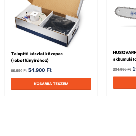
HUSQVARN
Telepítő készlet közepes
akkumuláto
(robotfűnyíróhoz)
AJÁNDÉK 
1
54.900
Ft
234.990
Ft
60.990
Ft
KOSÁRBA TESZEM