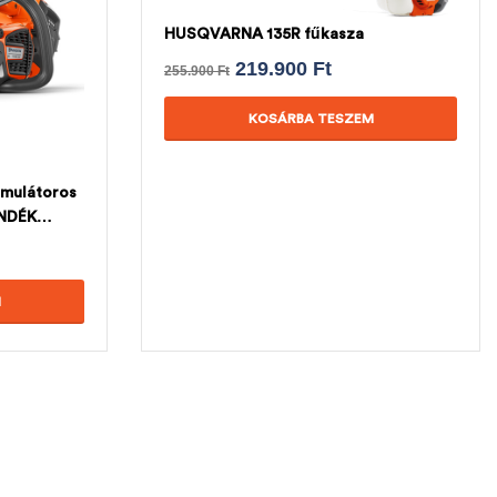
HUSQVARNA 135R fűkasza
219.900
Ft
255.900
Ft
KOSÁRBA TESZEM
mulátoros
ÁNDÉK
M