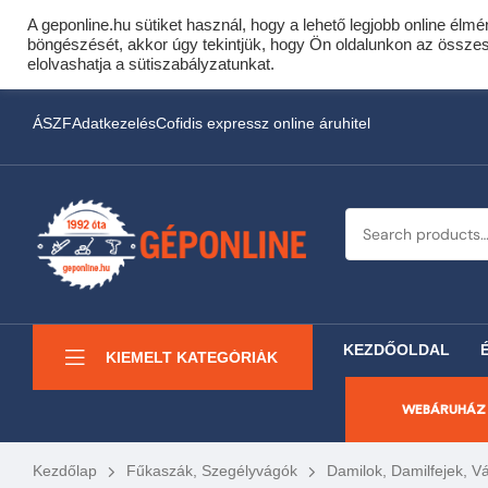
A geponline.hu sütiket használ, hogy a lehető legjobb online élmé
Cof
böngészését, akkor úgy tekintjük, hogy Ön oldalunkon az összes s
Most minden akciós HQ 
elolvashatja a sütiszabályzatunkat.
ÁSZF
Adatkezelés
Cofidis expressz online áruhitel
KEZDŐOLDAL
KIEMELT KATEGÓRIÁK
WEBÁRUHÁZ
Kezdőlap
Fűkaszák, Szegélyvágók
Damilok, Damilfejek, 