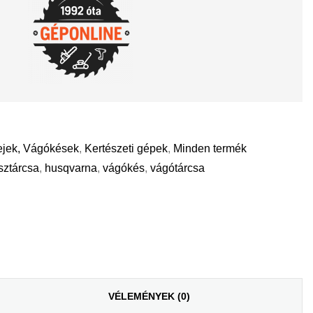
ejek, Vágókések
,
Kertészeti gépek
,
Minden termék
sztárcsa
,
husqvarna
,
vágókés
,
vágótárcsa
il
VÉLEMÉNYEK (0)