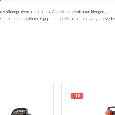
 száladagolással rendelkezik. A damil automatikusan kienged, amint a 
 közben is hosszabbítható. A gépet nem kell kikapcsolni, vagy a heve
-11%