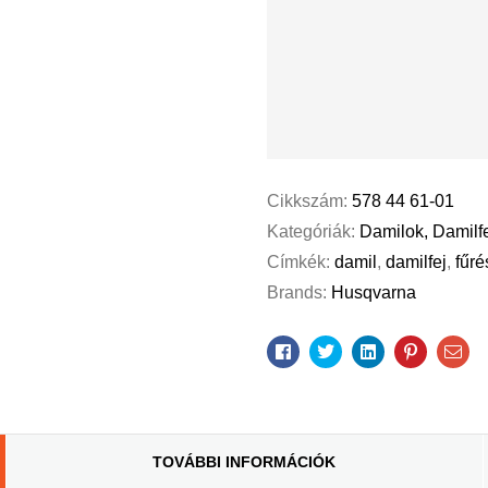
Cikkszám:
578 44 61-01
Kategóriák:
Damilok, Damilf
Címkék:
damil
,
damilfej
,
fűré
Brands:
Husqvarna
Facebook
Twitter
Linkedin
Pinterest
Ema
TOVÁBBI INFORMÁCIÓK