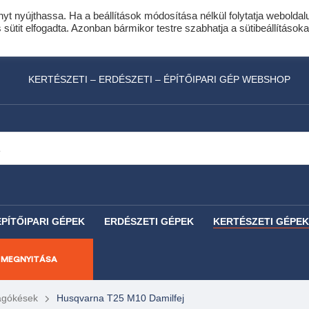
nyt nyújthassa. Ha a beállítások módosítása nélkül folytatja weboldal
idis expressz online áruhitel 0 % THM-el 10 hóna
ütit elfogadta. Azonban bármikor testre szabhatja a sütibeállításoka
láncfűrészhez ajándékba adunk egy fűrészlánco
KERTÉSZETI – ERDÉSZETI – ÉPÍTŐIPARI GÉP WEBSHOP
ÉPÍTŐIPARI GÉPEK
ERDÉSZETI GÉPEK
KERTÉSZETI GÉPEK
 MEGNYITÁSA
Vágókések
Husqvarna T25 M10 Damilfej