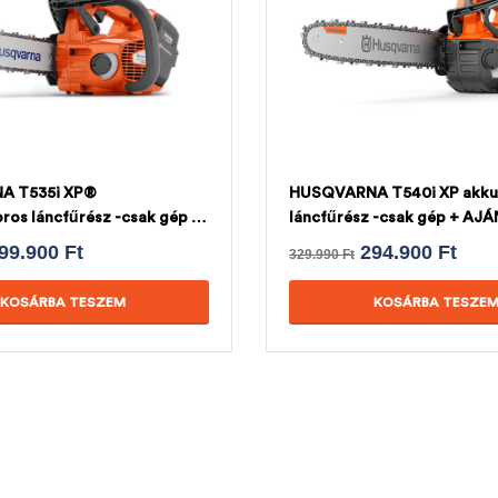
A T535i XP®
HUSQVARNA T540i XP akku
ros láncfűrész -csak gép +
láncfűrész -csak gép + AJ
HUSQVARNA LÁNC
HUSQVARNA LÁNC
99.900
Ft
294.900
Ft
329.990
Ft
KOSÁRBA TESZEM
KOSÁRBA TESZE