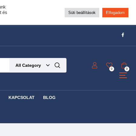
unk
pra!
t és
Süti beállítások
Elfogadom
t!
Részletek ide kattintva!
All Category
0
0
KAPCSOLAT
BLOG