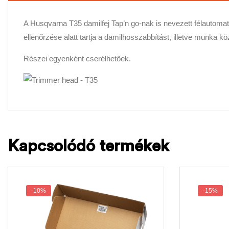
A Husqvarna T35 damilfej Tap’n go-nak is nevezett félautomata
ellenőrzése alatt tartja a damilhosszabbítást, illetve munka
Részei egyenként cserélhetőek.
Kapcsolódó termékek
-10%
-15%