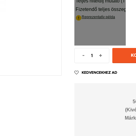
-
+
K
KEDVENCEKHEZ AD
5
(Kiv
Márk