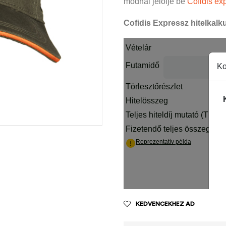
módnál jelölje be
Cofidis exp
Cofidis Expressz hitelkalku
KEDVENCEKHEZ AD