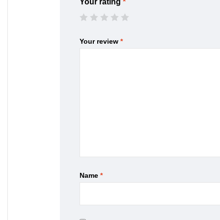
Your rating
*
Your review
*
Name
*