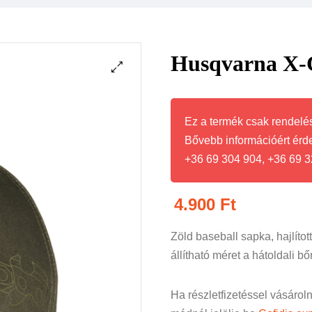
Husqvarna X-C
Ez a termék csak rendelés
Bővebb információért érd
+36 69 304 904, +36 69 3
4.900
Ft
Zöld baseball sapka, hajlítot
állítható méret a hátoldali b
Ha részletfizetéssel vásárol