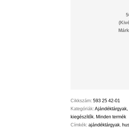
5
(Kiv
Márk
Cikkszám:
593 25 42-01
Kategóriák:
Ajándéktárgyak, 
kiegészítők
,
Minden termék
Címkék:
ajándéktárgyak
,
hu