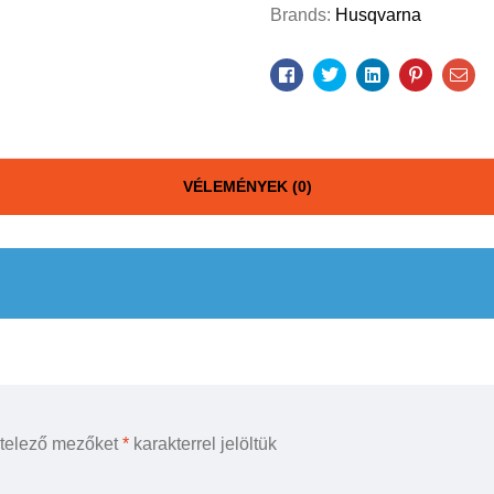
Brands:
Husqvarna
Facebook
Twitter
Linkedin
Pinterest
Ema
VÉLEMÉNYEK (0)
ötelező mezőket
*
karakterrel jelöltük