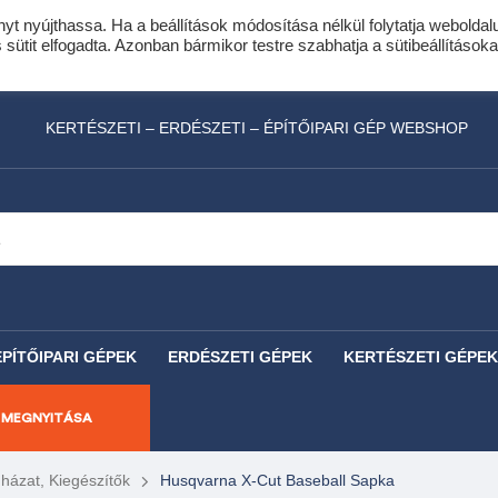
nyt nyújthassa. Ha a beállítások módosítása nélkül folytatja weboldal
idis expressz online áruhitel 0 % THM-el 10 hóna
ütit elfogadta. Azonban bármikor testre szabhatja a sütibeállításoka
láncfűrészhez ajándékba adunk egy fűrészlánco
KERTÉSZETI – ERDÉSZETI – ÉPÍTŐIPARI GÉP WEBSHOP
ÉPÍTŐIPARI GÉPEK
ERDÉSZETI GÉPEK
KERTÉSZETI GÉPEK
 MEGNYITÁSA
ázat, Kiegészítők
Husqvarna X-Cut Baseball Sapka