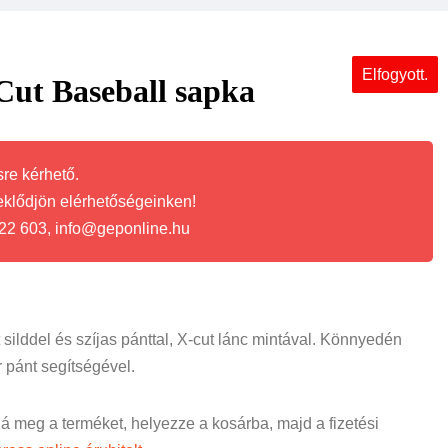
Elfogyott.
ut Baseball sapka
re kérhető.
eklődjön elérhetőségeinken!
22 603, info@geponline.hu
t silddel és szíjas pánttal, X-cut lánc mintával. Könnyedén
őr pánt segítségével.
ná meg a terméket, helyezze a kosárba, majd a fizetési