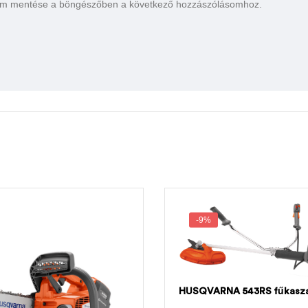
em mentése a böngészőben a következő hozzászólásomhoz.
-9%
HUSQVARNA 543RS fűkasz