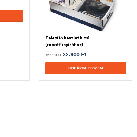
M
Telepítő készlet kicsi
(robotfűnyíróhoz)
32.900
Ft
36.990
Ft
KOSÁRBA TESZEM