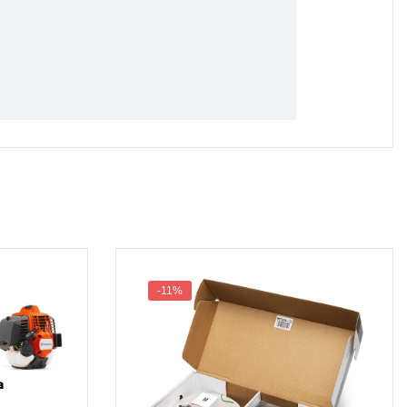
-11%
a