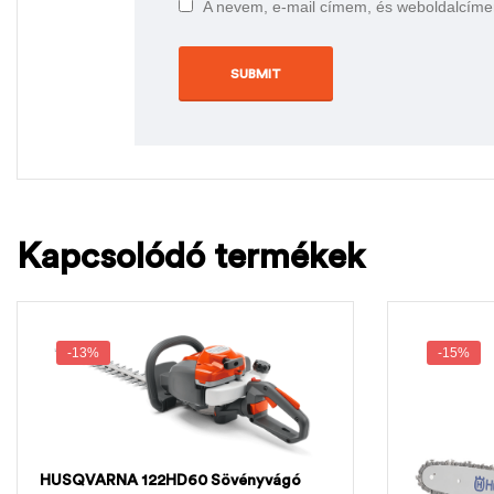
A nevem, e-mail címem, és weboldalcím
Kapcsolódó termékek
-13%
-15%
HUSQVARNA 122HD60 Sövényvágó