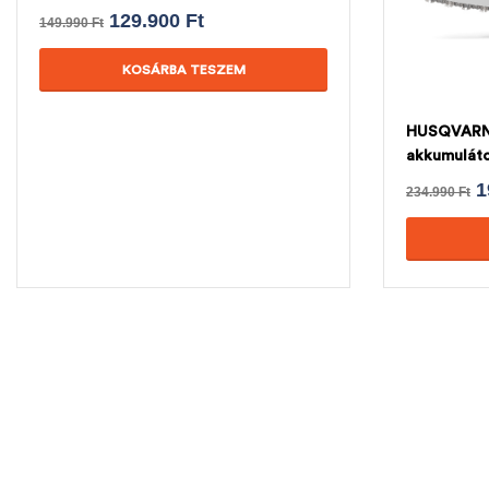
129.900
Ft
149.990
Ft
KOSÁRBA TESZEM
HUSQVARN
akkumuláto
AJÁNDÉK 
1
234.990
Ft