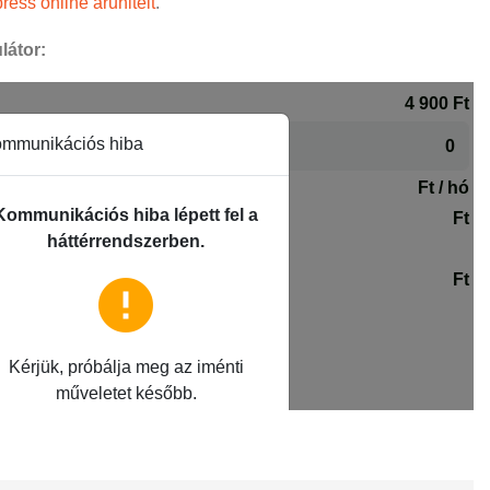
ress online áruhitelt
.
látor: