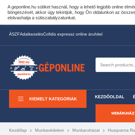
A geponline.hu sütiket használ, hogy a lehető legjobb online élmé
Cof
böngészését, akkor úgy tekintjük, hogy Ön oldalunkon az összes s
Most minden akciós HQ 
elolvashatja a sütiszabályzatunkat.
ÁSZF
Adatkezelés
Cofidis expressz online áruhitel
KEZDŐOLDAL
KIEMELT KATEGÓRIÁK
WEBÁRUHÁZ
Kezdőlap
Munkavédelem
Munkaruházat
Husqvarna Ruh