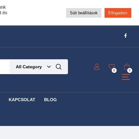
unk
pra!
t és
Süti beállítások
Elfogadom
t!
Részletek ide kattintva!
All Category
0
0
KAPCSOLAT
BLOG