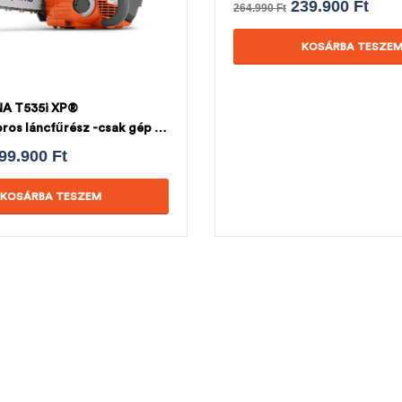
239.900
Ft
264.990
Ft
KOSÁRBA TESZE
A T535i XP®
ros láncfűrész -csak gép +
HUSQVARNA LÁNC
99.900
Ft
KOSÁRBA TESZEM