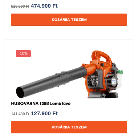
474.900
Ft
529.990
Ft
KOSÁRBA TESZEM
-10%
HUSQVARNA 125B Lombfúvó
127.900
Ft
141.490
Ft
KOSÁRBA TESZEM