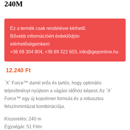
240M
Ez a termék csak rendelésre kérhető.
Bővebb információért érdeklődjön
elérhetőségeinken!
+36 69 304 904, +36 69 322 603, info@geponline.hu
12.240
Ft
´X´ Force™ damil erős és tartós, hogy optimális
teljesítményt nyújtson a vágási időhöz képest. Az ´X´
Force™ egy új kopolimer formula és a robusztus
felszínmintázat kombinációja.
Kiszerelés: 240 m
Egységár: 51 Ft/m