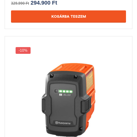
294.900
Ft
329.990
Ft
KOSÁRBA TESZEM
-10%