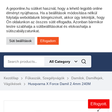
Cofidis expressz online áruhitel 0 % THM-el 10 hónapra!
A geponline.hu sütiket használ, hogy a lehető legjobb online
Most minden akciós HQ láncfűrészhez ajándékba adunk egy fűrészláncot!
élményt nyújthassa. Ha a beállítások módosítása nélkül
folytatja weboldalunk böngészését, akkor úgy tekintjük, hogy
Részletek ide kattintva!
Ön oldalunkon az összes sütit elfogadta. Azonban bármikor
testre szabhatja a sütibeállításokat és elolvashatja a
KERTÉSZETI – ERDÉSZETI – ÉPÍTŐIPARI GÉP WEBSHOP
sütiszabályzatunkat.
Süti beállítások
Elfogadom
0
All Category
Kezdőlap
Fűkaszák, Szegélyvágók
Damilok, Damilfejek,
Vágókések
Husqvarna X Force Damil 2.4mm 240M
Elfogyott.