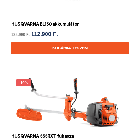
HUSQVARNA BLi30 akkumulátor
112.900
Ft
124.990
Ft
KOSÁRBA TESZEM
-10%
HUSQVARNA 555RXT fűkasza