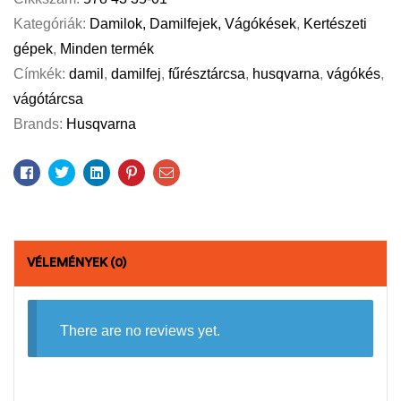
Kategóriák:
Damilok, Damilfejek, Vágókések
,
Kertészeti
gépek
,
Minden termék
Címkék:
damil
,
damilfej
,
fűrésztárcsa
,
husqvarna
,
vágókés
,
vágótárcsa
Brands:
Husqvarna
Facebook
Twitter
Linkedin
Pinterest
Email
VÉLEMÉNYEK (0)
There are no reviews yet.