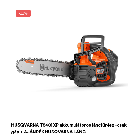
-11%
HUSQVARNA T540i XP akkumulátoros láncfűrész -csak
gép + AJÁNDÉK HUSQVARNA LÁNC