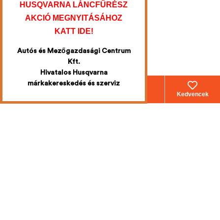
HUSQVARNA LÁNCFŰRÉSZ
AKCIÓ MEGNYITÁSÁHOZ
KATT IDE!
Autós és Mezőgazdasági Centrum
Kft.
Hivatalos Husqvarna
márkakereskedés és szerviz
Webáruház
Fiókom
Kosár
Kedvencek
Iratkozzon fel
a legújabb