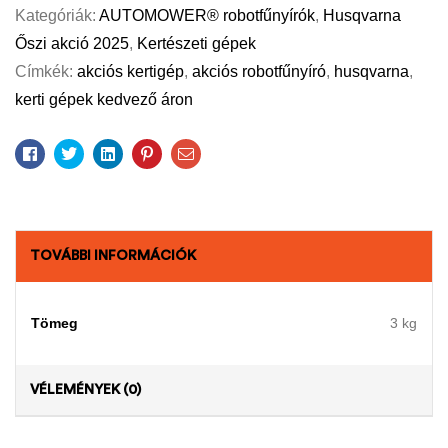
Kategóriák:
AUTOMOWER® robotfűnyírók
,
Husqvarna
Őszi akció 2025
,
Kertészeti gépek
Címkék:
akciós kertigép
,
akciós robotfűnyíró
,
husqvarna
,
kerti gépek kedvező áron
Facebook
Twitter
Linkedin
Pinterest
Email
TOVÁBBI INFORMÁCIÓK
Tömeg
3 kg
VÉLEMÉNYEK (0)