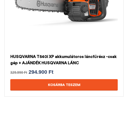
HUSQVARNA T540i XP akkumulátoros láncfűrész -csak
gép + AJÁNDÉK HUSQVARNA LÁNC
294.900
Ft
329.990
Ft
KOSÁRBA TESZEM