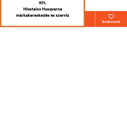
Kft.
Hivatalos Husqvarna
márkakereskedés és szerviz
Webáruház
Fiókom
Kosár
Kedvencek
Iratkozzon fel
a legújabb
akciókért
Mi emailben értesítjük Önt!