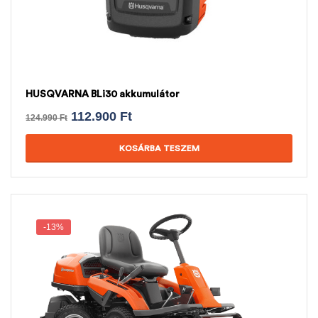
HUSQVARNA BLi30 akkumulátor
112.900
Ft
124.990
Ft
KOSÁRBA TESZEM
-13%