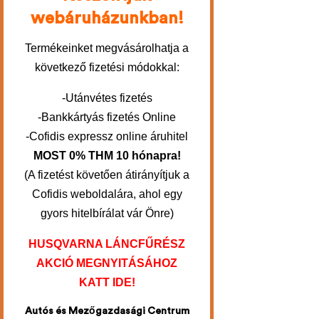
webáruházunkban!
Termékeinket megvásárolhatja a
következő fizetési módokkal:
-Utánvétes fizetés
-Bankkártyás fizetés Online
-Cofidis expressz online áruhitel
MOST 0% THM 10 hónapra!
(A fizetést követően átirányítjuk a
Cofidis weboldalára, ahol egy
gyors hitelbírálat vár Önre)
HUSQVARNA LÁNCFŰRÉSZ
AKCIÓ MEGNYITÁSÁHOZ
KATT IDE!
Autós és Mezőgazdasági Centrum