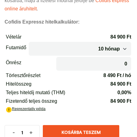
kosárba, majd a fizetési módnál jelölje be
Cofidis express
online áruhitelt
.
Cofidis Expressz hitelkalkulátor:
-
+
KOSÁRBA TESZEM