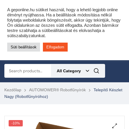
Cofidis expressz online áruhitel 0 % THM-el 10 hónapra!
A geponline.hu sütiket használ, hogy a lehető legjobb online
Most minden akciós HQ láncfűrészhez ajándékba adunk egy fűrészláncot!
élményt nyújthassa. Ha a beállítások módosítása nélkül
folytatja weboldalunk böngészését, akkor úgy tekintjük, hogy
Részletek ide kattintva!
Ön oldalunkon az összes sütit elfogadta. Azonban bármikor
testre szabhatja a sütibeállításokat és elolvashatja a
KERTÉSZETI – ERDÉSZETI – ÉPÍTŐIPARI GÉP WEBSHOP
sütiszabályzatunkat.
Süti beállítások
Elfogadom
0
All Category
Kezdőlap
AUTOMOWER® Robotfűnyírók
Telepítő Készlet
Nagy (robotfűnyíróhoz)
-10%