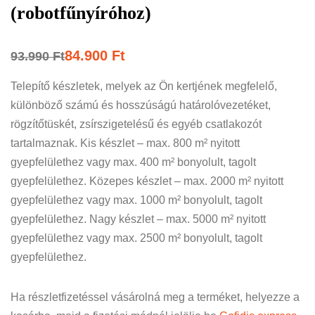
(robotfűnyíróhoz)
84.900
Ft
93.990
Ft
Telepítő készletek, melyek az Ön kertjének megfelelő,
különböző számú és hosszúságú határolóvezetéket,
rögzítőtüskét, zsírszigetelésű és egyéb csatlakozót
tartalmaznak. Kis készlet – max. 800 m² nyitott
gyepfelülethez vagy max. 400 m² bonyolult, tagolt
gyepfelülethez. Közepes készlet – max. 2000 m² nyitott
gyepfelülethez vagy max. 1000 m² bonyolult, tagolt
gyepfelülethez. Nagy készlet – max. 5000 m² nyitott
gyepfelülethez vagy max. 2500 m² bonyolult, tagolt
gyepfelülethez.
Ha részletfizetéssel vásárolná meg a terméket, helyezze a