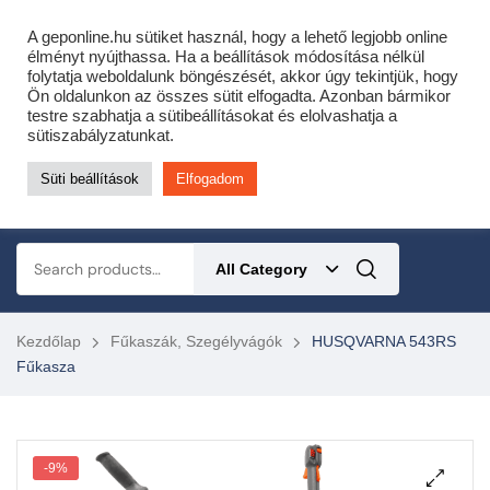
Cofidis expressz online áruhitel 0 % THM-el 10 hónapra!
A geponline.hu sütiket használ, hogy a lehető legjobb online
Most minden akciós HQ láncfűrészhez ajándékba adunk egy fűrészláncot!
élményt nyújthassa. Ha a beállítások módosítása nélkül
folytatja weboldalunk böngészését, akkor úgy tekintjük, hogy
Részletek ide kattintva!
Ön oldalunkon az összes sütit elfogadta. Azonban bármikor
testre szabhatja a sütibeállításokat és elolvashatja a
KERTÉSZETI – ERDÉSZETI – ÉPÍTŐIPARI GÉP WEBSHOP
sütiszabályzatunkat.
Süti beállítások
Elfogadom
0
All Category
Kezdőlap
Fűkaszák, Szegélyvágók
HUSQVARNA 543RS
Fűkasza
-9%