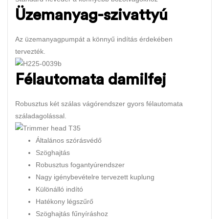
Üzemanyag-szivattyú
Az üzemanyagpumpát a könnyű indítás érdekében
tervezték.
Félautomata damilfej
Robusztus két szálas vágórendszer gyors félautomata
száladagolással.
Általános szórásvédő
Szöghajtás
Robusztus fogantyúrendszer
Nagy igénybevételre tervezett kuplung
Különálló indító
Hatékony légszűrő
Szöghajtás fűnyíráshoz