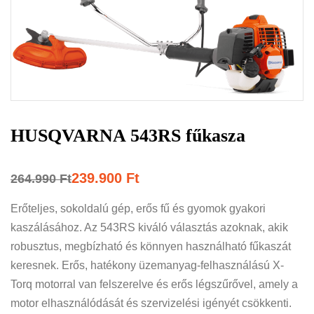
HUSQVARNA 543RS fűkasza
239.900
Ft
264.990
Ft
Erőteljes, sokoldalú gép, erős fű és gyomok gyakori
kaszálásához. Az 543RS kiváló választás azoknak, akik
robusztus, megbízható és könnyen használható fűkaszát
keresnek. Erős, hatékony üzemanyag-felhasználású X-
Torq motorral van felszerelve és erős légszűrővel, amely a
motor elhasználódását és szervizelési igényét csökkenti.