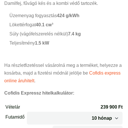
Damilfej, fűvágó kés és a kombi védő tartozék.
Üzemenyag fogyasztás
424 g/kWh
Lökettérfogat
40.1 см³
Súly (vágófelszerelés nélkül)
7.4 kg
Teljesítmény
1.5 kW
Ha részletfizetéssel vásárolná meg a terméket, helyezze a
kosárba, majd a fizetési módnál jelölje be
Cofidis express
online áruhitelt
.
Cofidis Expressz hitelkalkulátor: