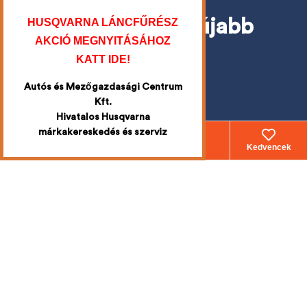
Iratkozzon fel
a legújabb
HUSQVARNA LÁNCFŰRÉSZ
AKCIÓ MEGNYITÁSÁHOZ
akciókért
KATT IDE!
Mi emailben értesítjük Önt!
Autós és Mezőgazdasági Centrum
Kft.
Hivatalos Husqvarna
márkakereskedés és szerviz
Webáruház
Fiókom
Kosár
Kedvencek
Telefonszámunk
+36 30 740 2909
Címünk