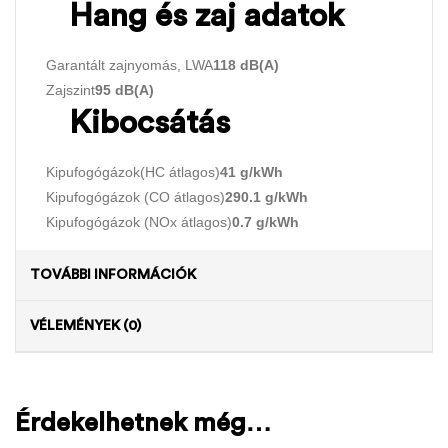
Hang és zaj adatok
Garantált zajnyomás, LWA
118 dB(A)
Zajszint
95 dB(A)
Kibocsátás
Kipufogógázok(HC átlagos)
41 g/kWh
Kipufogógázok (CO átlagos)
290.1 g/kWh
Kipufogógázok (NOx átlagos)
0.7 g/kWh
TOVÁBBI INFORMÁCIÓK
VÉLEMÉNYEK (0)
Érdekelhetnek még…