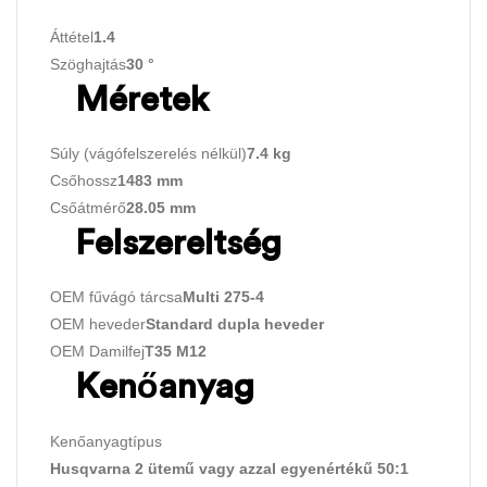
Áttétel
1.4
Szöghajtás
30 °
Méretek
Súly (vágófelszerelés nélkül)
7.4 kg
Csőhossz
1483 mm
Csőátmérő
28.05 mm
Felszereltség
OEM fűvágó tárcsa
Multi 275-4
OEM heveder
Standard dupla heveder
OEM Damilfej
T35 M12
Kenőanyag
Kenőanyagtípus
Husqvarna 2 ütemű vagy azzal egyenértékű 50:1