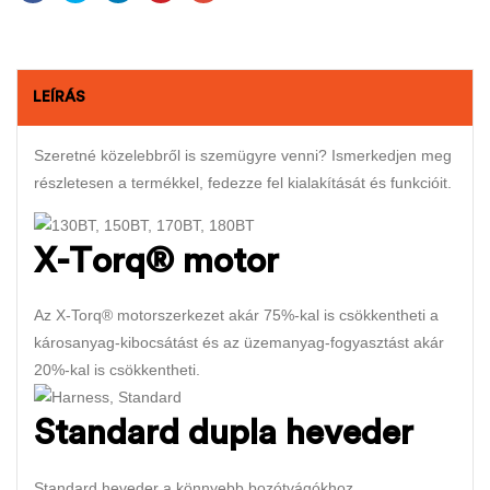
LEÍRÁS
Szeretné közelebbről is szemügyre venni? Ismerkedjen meg
részletesen a termékkel, fedezze fel kialakítását és funkcióit.
X-Torq® motor
Az X-Torq® motorszerkezet akár 75%-kal is csökkentheti a
károsanyag-kibocsátást és az üzemanyag-fogyasztást akár
20%-kal is csökkentheti.
Standard dupla heveder
Standard heveder a könnyebb bozótvágókhoz