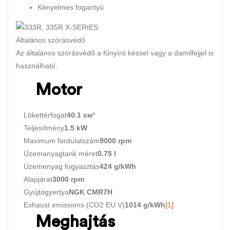
Kényelmes fogantyú
Általános szórásvédő
Az általános szórásvédő a fűnyíró késsel vagy a damilfejjel is
használható.
Motor
Lökettérfogat
40.1 см³
Teljesítmény
1.5 kW
Maximum fordulatszám
9000 rpm
Üzemanyagtank méret
0.75 l
Üzemenyag fogyasztás
424 g/kWh
Alapjárat
3000 rpm
Gyújtógyertya
NGK CMR7H
Exhaust emissions (CO2 EU V)
1014 g/kWh
[1]
Meghajtás