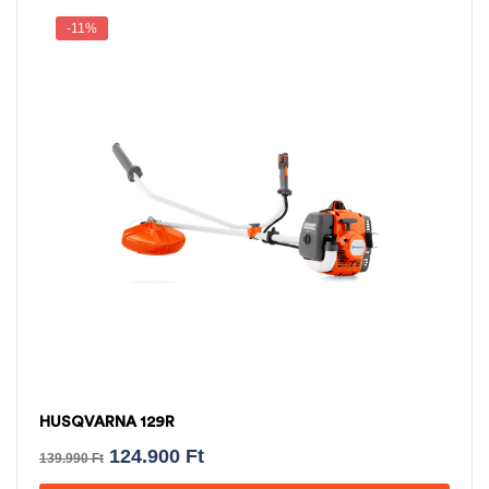
-11%
HUSQVARNA 129R
124.900
Ft
139.990
Ft