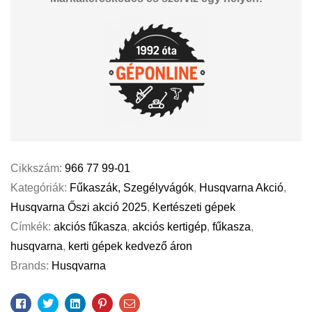
Cikkszám:
966 77 99-01
Kategóriák:
Fűkaszák, Szegélyvágók
,
Husqvarna Akció
,
Husqvarna Őszi akció 2025
,
Kertészeti gépek
Címkék:
akciós fűkasza
,
akciós kertigép
,
fűkasza
,
husqvarna
,
kerti gépek kedvező áron
Brands:
Husqvarna
Facebook
Twitter
Linkedin
Pinterest
Email