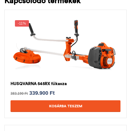
Kapcsolódó termékek
-11%
HUSQVARNA 545RX fűkasza
339.900
Ft
383.190
Ft
KOSÁRBA TESZEM