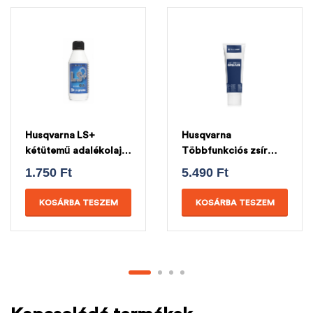
Husqvarna LS+
Husqvarna
kétütemű adalékolaj
Többfunkciós zsír
0.1L
225g
1.750
Ft
5.490
Ft
KOSÁRBA TESZEM
KOSÁRBA TESZEM