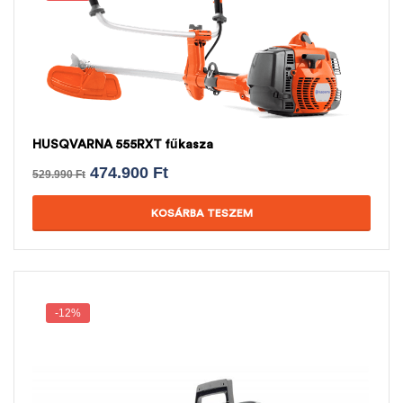
HUSQVARNA 555RXT fűkasza
474.900
Ft
529.990
Ft
KOSÁRBA TESZEM
-12%