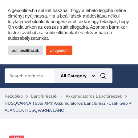
Cofidis expressz online áruhitel 0 % THM-el 10 hónapra!
A geponline.hu sütiket használ, hogy a lehető legjobb online
Most minden akciós HQ láncfűrészhez ajándékba adunk egy fűrészláncot!
élményt nyújthassa. Ha a beállítások módosítása nélkül
folytatja weboldalunk böngészését, akkor úgy tekintjük, hogy
Részletek ide kattintva!
Ön oldalunkon az összes sütit elfogadta. Azonban bármikor
testre szabhatja a sütibeállításokat és elolvashatja a
KERTÉSZETI – ERDÉSZETI – ÉPÍTŐIPARI GÉP WEBSHOP
sütiszabályzatunkat.
Süti beállítások
Elfogadom
0
All Category
Kezdőlap
Láncfűrészek
Akkumulátoros Láncfűrészek
HUSQVARNA T535i XP® Akkumulátoros Láncfűrész -csak Gép +
AJÁNDÉK HUSQVARNA LÁNC