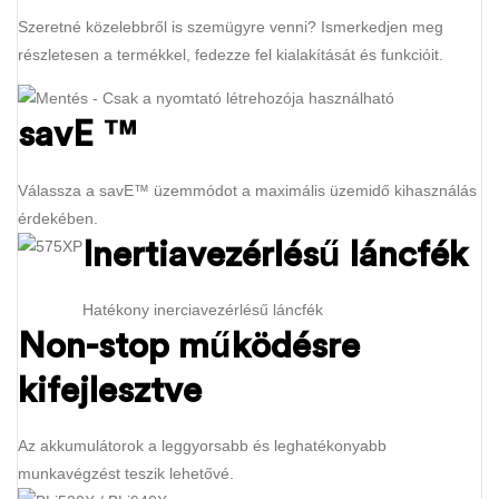
Szeretné közelebbről is szemügyre venni? Ismerkedjen meg
részletesen a termékkel, fedezze fel kialakítását és funkcióit.
savE ™
Válassza a savE™ üzemmódot a maximális üzemidő kihasználás
érdekében.
Inertiavezérlésű láncfék
Hatékony inerciavezérlésű láncfék
Non-stop működésre
kifejlesztve
Az akkumulátorok a leggyorsabb és leghatékonyabb
munkavégzést teszik lehetővé.