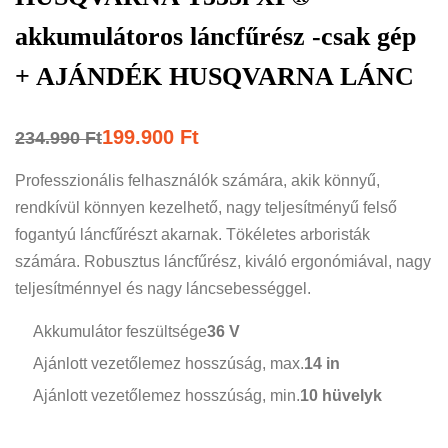
akkumulátoros láncfűrész -csak gép
+ AJÁNDÉK HUSQVARNA LÁNC
199.900
Ft
234.990
Ft
Professzionális felhasználók számára, akik könnyű,
rendkívül könnyen kezelhető, nagy teljesítményű felső
fogantyú láncfűrészt akarnak. Tökéletes arboristák
számára. Robusztus láncfűrész, kiváló ergonómiával, nagy
teljesítménnyel és nagy láncsebességgel.
Akkumulátor feszültsége
36 V
Ajánlott vezetőlemez hosszúság, max.
14 in
Ajánlott vezetőlemez hosszúság, min.
10 hüvelyk