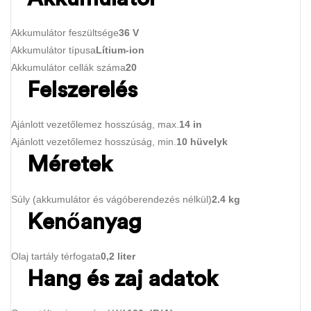
Akkumulátor feszültsége
36 V
Akkumulátor típusa
Lítium-ion
Akkumulátor cellák száma
20
Felszerelés
Ajánlott vezetőlemez hosszúság, max.
14 in
Ajánlott vezetőlemez hosszúság, min.
10 hüvelyk
Méretek
Súly (akkumulátor és vágóberendezés nélkül)
2.4 kg
Kenőanyag
Olaj tartály térfogata
0,2 liter
Hang és zaj adatok