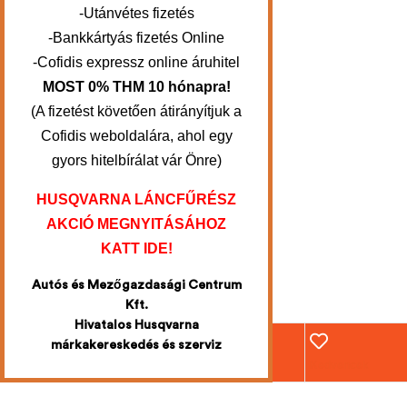
-Utánvétes fizetés
-Bankkártyás fizetés Online
-Cofidis expressz online áruhitel
MOST 0% THM 10 hónapra!
(A fizetést követően átirányítjuk a
Cofidis weboldalára, ahol egy
gyors hitelbírálat vár Önre)
HUSQVARNA LÁNCFŰRÉSZ
AKCIÓ MEGNYITÁSÁHOZ
KATT IDE!
Autós és Mezőgazdasági Centrum
Kft.
Hivatalos Husqvarna
márkakereskedés és szerviz
Webáruház
Fiókom
Kosár
Kedvencek