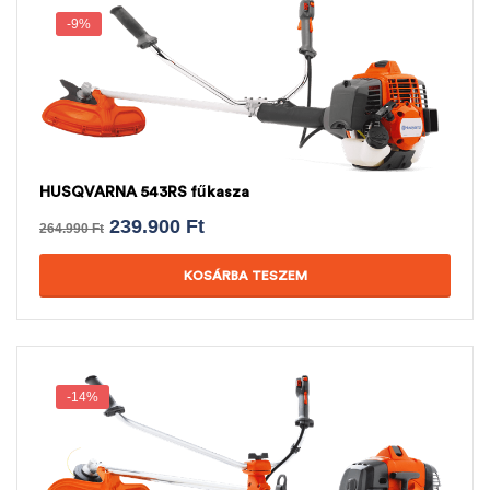
-9%
HUSQVARNA 543RS fűkasza
239.900
Ft
264.990
Ft
KOSÁRBA TESZEM
-14%