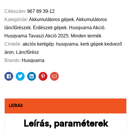
Cikkszám:
967 89 39-12
Kategóriák:
Akkumulátoros gépek
,
Akkumulátoros
láncfűrészek
,
Erdészeti gépek
,
Husqvarna Akció
,
Husqvarna Tavaszi Akció 2025
,
Minden termék
Címkék:
akciós kertigép
,
husqvarna
,
kerti gépek kedvező
áron
,
Láncfűrész
Brands:
Husqvarna
Facebook
Twitter
Linkedin
Pinterest
Email
LEÍRÁS
Leírás, paraméterek