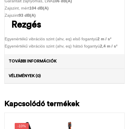
Garantált zajnyomás, LWA
106 dB(A)
Zajszint, mért
104 dB(A)
Zajszint
93 dB(A)
Rezgés
Egyenértékű vibrációs szint (ahv, eq) első fogantyú
2 m / s²
Egyenértékű vibrációs szint (ahv, eq) hátsó fogantyú
2,4 m / s²
TOVÁBBI INFORMÁCIÓK
VÉLEMÉNYEK (0)
Kapcsolódó termékek
-10%