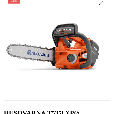
-15%
HUSQVARNA T535i XP®