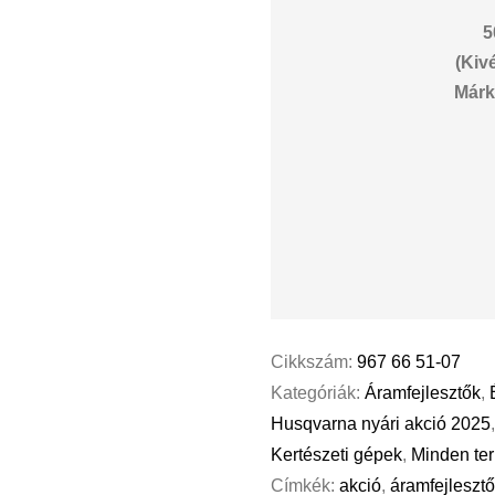
5
(Kiv
Márk
Cikkszám:
967 66 51-07
Kategóriák:
Áramfejlesztők
,
Husqvarna nyári akció 2025
Kertészeti gépek
,
Minden te
Címkék:
akció
,
áramfejleszt