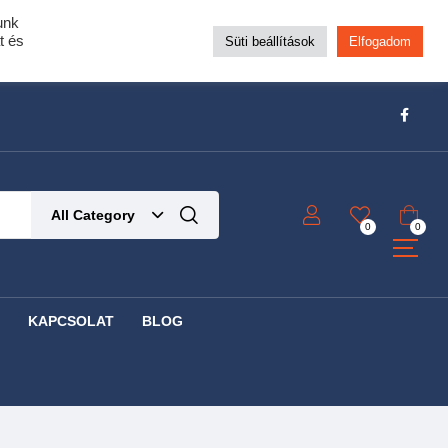
unk
pra!
t és
Süti beállítások
Elfogadom
t!
Részletek ide kattintva!
All Category
0
0
KAPCSOLAT
BLOG