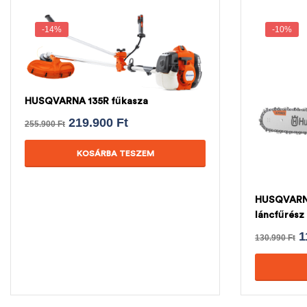
-14%
-10%
HUSQVARNA 135R fűkasza
219.900
Ft
255.900
Ft
KOSÁRBA TESZEM
HUSQVARNA 
láncfűrés
LÁNC
1
130.990
Ft