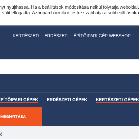
nyt nyújthassa. Ha a beállítások módosítása nélkül folytatja weboldal
idis expressz online áruhitel 0 % THM-el 10 hóna
ütit elfogadta. Azonban bármikor testre szabhatja a sütibeállításoka
láncfűrészhez ajándékba adunk egy fűrészlánco
KERTÉSZETI – ERDÉSZETI – ÉPÍTŐIPARI GÉP WEBSHOP
ÉPÍTŐIPARI GÉPEK
ERDÉSZETI GÉPEK
KERTÉSZETI GÉPEK
 MEGNYITÁSA
tő