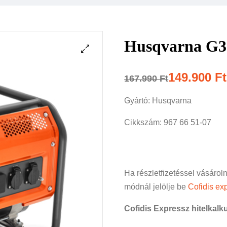
Husqvarna G3
149.900
Ft
167.990
Ft
Gyártó: Husqvarna
Cikkszám: 967 66 51-07
Ha részletfizetéssel vásárol
módnál jelölje be
Cofidis exp
Cofidis Expressz hitelkalku