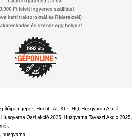
Gyártói garancia 1-3 év!
0.000 Ft felett ingyenes szállítás!
éve kerti traktoroknál és Ridereknél)
akereskedés és szerviz egy helyen!
Építőipari gépek
,
Hecht - AL-KO - HQ
,
Husqvarna Akció
,
,
Husqvarna Őszi akció 2025
,
Husqvarna Tavaszi Akció 2025
,
rmék
ő
,
husqvarna