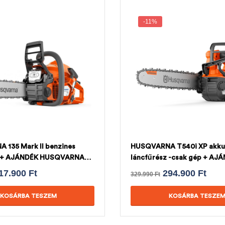
-11%
135 Mark II benzines
HUSQVARNA T540i XP akku
z + AJÁNDÉK HUSQVARNA
láncfűrész -csak gép + AJ
HUSQVARNA LÁNC
17.900
Ft
294.900
Ft
329.990
Ft
KOSÁRBA TESZEM
KOSÁRBA TESZE