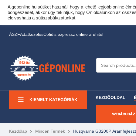
A geponline.hu sütiket használ, hogy a lehető legjobb online élmé
Cof
böngészését, akkor úgy tekintjük, hogy Ön oldalunkon az összes s
Most minden akciós HQ 
elolvashatja a sütiszabályzatunkat.
ÁSZF
Adatkezelés
Cofidis expressz online áruhitel
KEZDŐOLDAL
KIEMELT KATEGÓRIÁK
WEBÁRUHÁZ
Kezdőlap
Minden Termék
Husqvarna G3200P Áramfejlesz