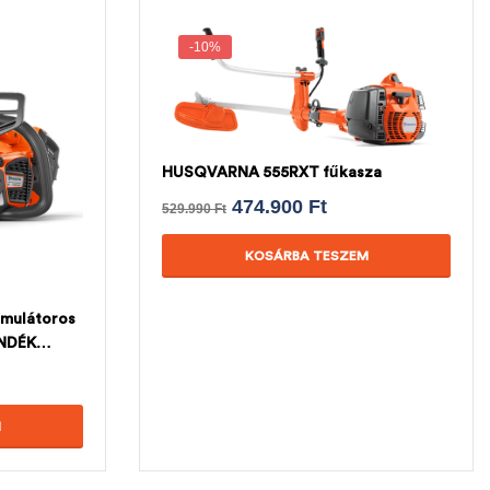
-10%
HUSQVARNA 555RXT fűkasza
474.900
Ft
529.990
Ft
KOSÁRBA TESZEM
mulátoros
ÁNDÉK
M